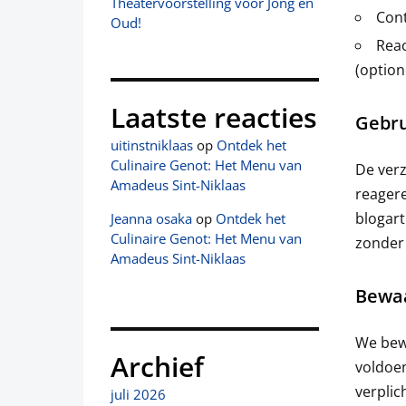
Theatervoorstelling voor Jong en
Cont
Oud!
Reac
(option
Laatste reacties
Gebru
uitinstniklaas
op
Ontdek het
Culinaire Genot: Het Menu van
De verz
Amadeus Sint-Niklaas
reagere
blogart
Jeanna osaka
op
Ontdek het
Culinaire Genot: Het Menu van
zonder 
Amadeus Sint-Niklaas
Bewa
We bewa
Archief
voldoen
verplic
juli 2026