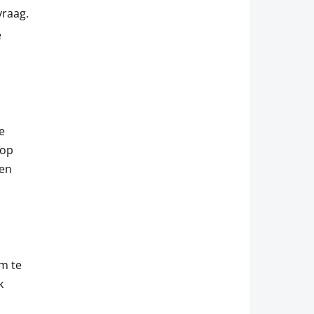
vraag.
e
e
 op
den
m te
k