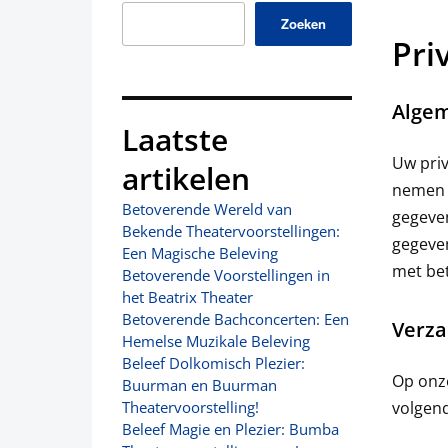
Zoeken
Pri
Alge
Laatste
Uw priv
artikelen
nemen w
Betoverende Wereld van
gegeven
Bekende Theatervoorstellingen:
gegeven
Een Magische Beleving
met bet
Betoverende Voorstellingen in
het Beatrix Theater
Betoverende Bachconcerten: Een
Verz
Hemelse Muzikale Beleving
Beleef Dolkomisch Plezier:
Op onze
Buurman en Buurman
volgend
Theatervoorstelling!
Beleef Magie en Plezier: Bumba