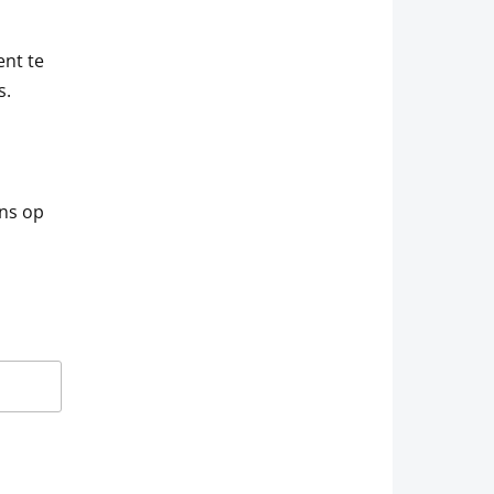
nt te
s.
ons op