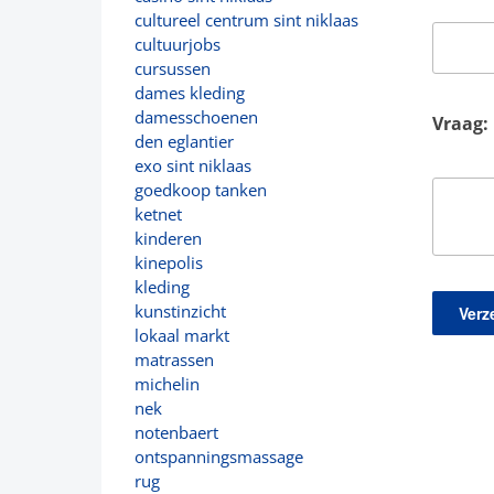
cultureel centrum sint niklaas
cultuurjobs
cursussen
dames kleding
damesschoenen
Vraag:
den eglantier
exo sint niklaas
goedkoop tanken
ketnet
kinderen
kinepolis
kleding
kunstinzicht
lokaal markt
matrassen
michelin
nek
notenbaert
ontspanningsmassage
rug