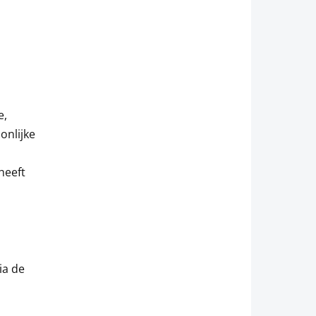
e,
onlijke
heeft
ia de