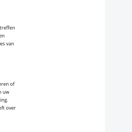
treffen
en
ies van
eren of
n uw
ing.
ft over