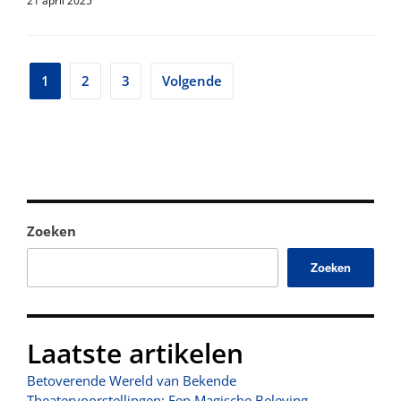
21 april 2025
Berichtnavigatie
1
2
3
Volgende
Zoeken
Zoeken
Laatste artikelen
Betoverende Wereld van Bekende
Theatervoorstellingen: Een Magische Beleving