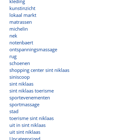
kleding
kunstinzicht
lokaal markt
matrassen
michelin
nek
notenbaert
ontspanningsmassage
rug
schoenen
shopping center sint niklaas
siniscoop
sint niklaas
sint niklaas toerisme
sportevenementen
sportmassage
stad
toerisme sint niklaas
uit in sint niklaas
uit sint niklaas
Uncategorized