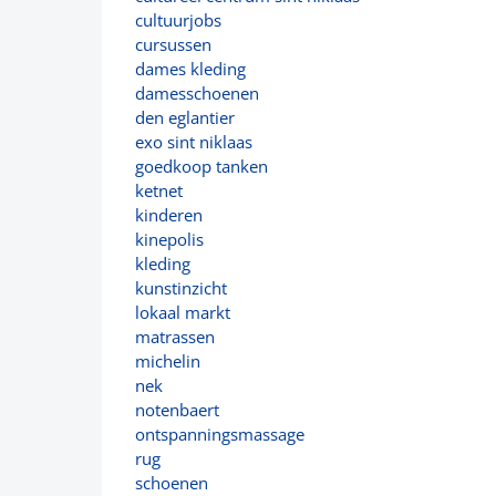
cultuurjobs
cursussen
dames kleding
damesschoenen
den eglantier
exo sint niklaas
goedkoop tanken
ketnet
kinderen
kinepolis
kleding
kunstinzicht
lokaal markt
matrassen
michelin
nek
notenbaert
ontspanningsmassage
rug
schoenen