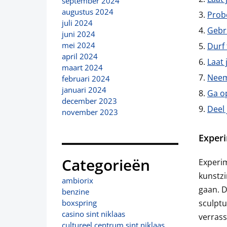
september 2024
augustus 2024
Probe
juli 2024
Gebr
juni 2024
mei 2024
Durf
april 2024
Laat 
maart 2024
Neem 
februari 2024
januari 2024
Ga op
december 2023
Deel
november 2023
Experi
Categorieën
Experim
kunstzi
ambiorix
gaan. D
benzine
sculpt
boxspring
casino sint niklaas
verrass
cultureel centrum sint niklaas