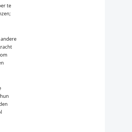
er te
nzen;
f andere
kracht
t om
en
e
 hun
uden
l