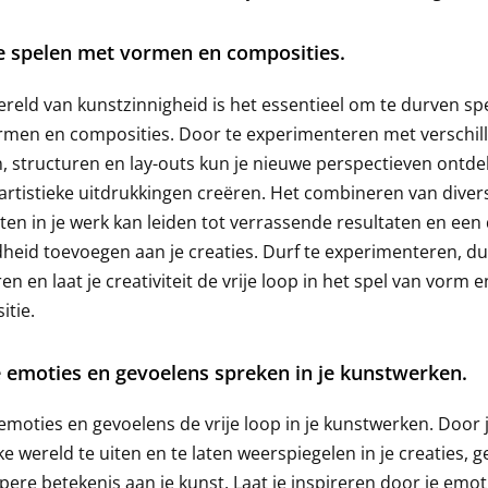
e spelen met vormen en composities.
ereld van kunstzinnigheid is het essentieel om te durven sp
rmen en composities. Door te experimenteren met verschil
 structuren en lay-outs kun je nieuwe perspectieven ontd
artistieke uitdrukkingen creëren. Het combineren van diver
en in je werk kan leiden tot verrassende resultaten en een
heid toevoegen aan je creaties. Durf te experimenteren, du
en en laat je creativiteit de vrije loop in het spel van vorm e
tie.
e emoties en gevoelens spreken in je kunstwerken.
 emoties en gevoelens de vrije loop in je kunstwerken. Door 
jke wereld te uiten en te laten weerspiegelen in je creaties, ge
pere betekenis aan je kunst. Laat je inspireren door je emoti