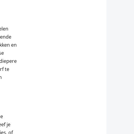
elen
lende
ekken en
se
 diepere
rf te
n
je
ef je
es, of