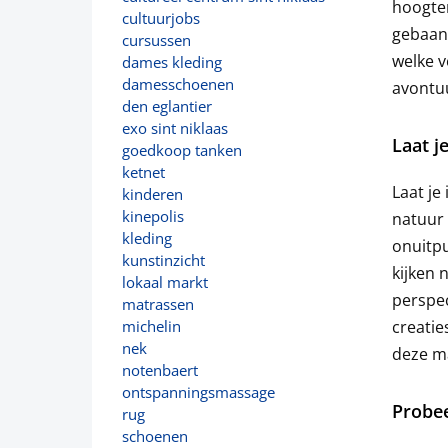
hoogten
cultuurjobs
gebaand
cursussen
welke v
dames kleding
damesschoenen
avontuu
den eglantier
exo sint niklaas
Laat j
goedkoop tanken
ketnet
Laat je
kinderen
kinepolis
natuur
kleding
onuitpu
kunstinzicht
kijken 
lokaal markt
perspec
matrassen
creatie
michelin
nek
deze ma
notenbaert
ontspanningsmassage
Probee
rug
schoenen