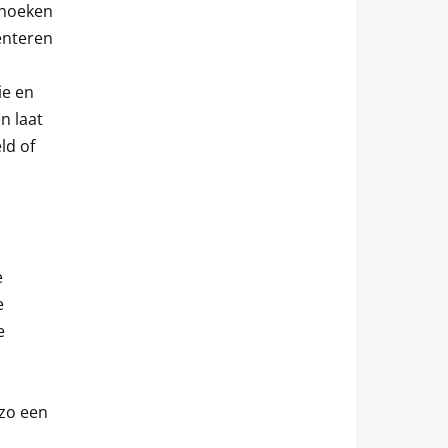
shoeken
menteren
ie en
n laat
ld of
e
e
e
 zo een