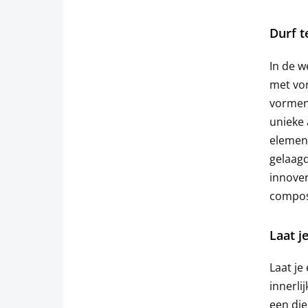
Durf t
In de w
met vo
vormen,
unieke 
element
gelaagd
innover
composi
Laat j
Laat je
innerli
een die