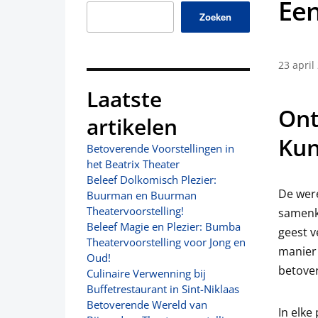
Een
Zoeken
23 april
Laatste
Ont
artikelen
Kun
Betoverende Voorstellingen in
het Beatrix Theater
Beleef Dolkomisch Plezier:
De were
Buurman en Buurman
Theatervoorstelling!
samenk
Beleef Magie en Plezier: Bumba
geest v
Theatervoorstelling voor Jong en
manier 
Oud!
betove
Culinaire Verwenning bij
Buffetrestaurant in Sint-Niklaas
Betoverende Wereld van
In elke