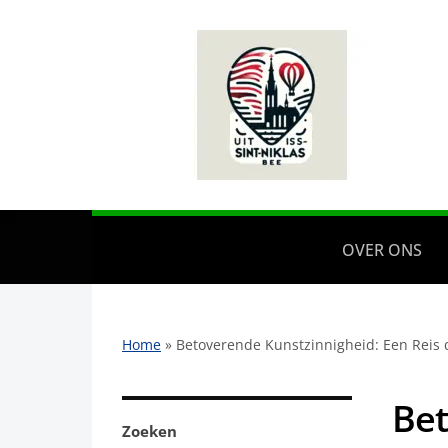
OVER ONS
Home
»
Betoverende Kunstzinnigheid: Een Reis 
Bet
Zoeken