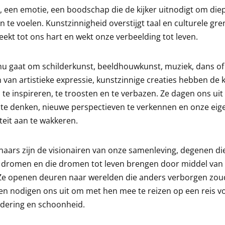
, een emotie, een boodschap die de kijker uitnodigt om diep
en te voelen. Kunstzinnigheid overstijgt taal en culturele gre
eekt tot ons hart en wekt onze verbeelding tot leven.
nu gaat om schilderkunst, beeldhouwkunst, muziek, dans o
van artistieke expressie, kunstzinnige creaties hebben de 
te inspireren, te troosten en te verbazen. Ze dagen ons ui
te denken, nieuwe perspectieven te verkennen en onze eig
iteit aan te wakkeren.
aars zijn de visionairen van onze samenleving, degenen di
 dromen en die dromen tot leven brengen door middel van
 Ze openen deuren naar werelden die anders verborgen zo
 en nodigen ons uit om met hen mee te reizen op een reis vo
dering en schoonheid.