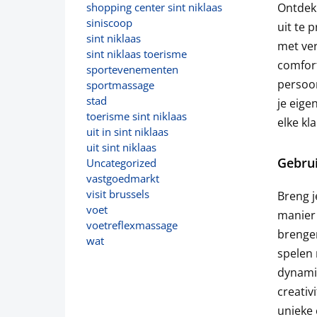
Ontdek 
shopping center sint niklaas
siniscoop
uit te 
sint niklaas
met ver
sint niklaas toerisme
comfort
sportevenementen
persoon
sportmassage
stad
je eige
toerisme sint niklaas
elke kla
uit in sint niklaas
uit sint niklaas
Gebrui
Uncategorized
vastgoedmarkt
visit brussels
Breng j
voet
manier 
voetreflexmassage
brengen
wat
spelen 
dynamie
creativ
unieke 