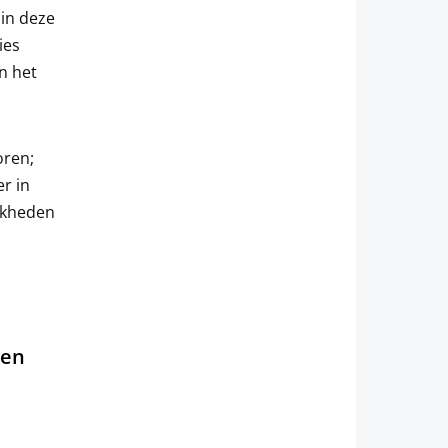
 in deze
ies
n het
oren;
er in
ijkheden
ren