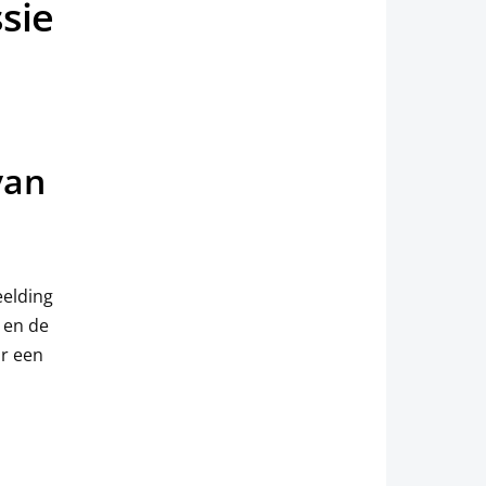
sie
van
eelding
 en de
ar een