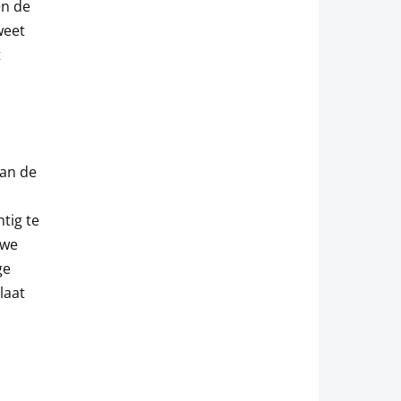
en de
weet
t
van de
htig te
uwe
ge
laat