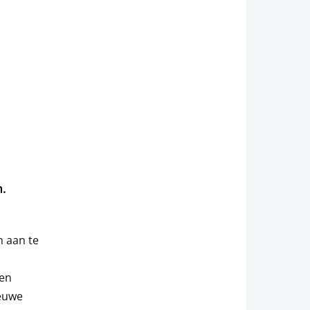
.
n aan te
 en
ieuwe