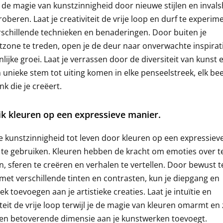
de magie van kunstzinnigheid door nieuwe stijlen en inval
proberen. Laat je creativiteit de vrije loop en durf te experi
schillende technieken en benaderingen. Door buiten je
zone te treden, open je de deur naar onverwachte inspirat
lijke groei. Laat je verrassen door de diversiteit van kunst e
n unieke stem tot uiting komen in elke penseelstreek, elk bee
nk die je creëert.
k kleuren op een expressieve manier.
e kunstzinnigheid tot leven door kleuren op een expressiev
te gebruiken. Kleuren hebben de kracht om emoties over t
, sferen te creëren en verhalen te vertellen. Door bewust t
met verschillende tinten en contrasten, kun je diepgang en
k toevoegen aan je artistieke creaties. Laat je intuïtie en
iteit de vrije loop terwijl je de magie van kleuren omarmt en
en betoverende dimensie aan je kunstwerken toevoegt.