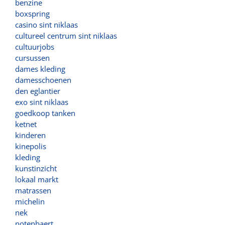
benzine
boxspring
casino sint niklaas
cultureel centrum sint niklaas
cultuurjobs
cursussen
dames kleding
damesschoenen
den eglantier
exo sint niklaas
goedkoop tanken
ketnet
kinderen
kinepolis
kleding
kunstinzicht
lokaal markt
matrassen
michelin
nek
notenbaert