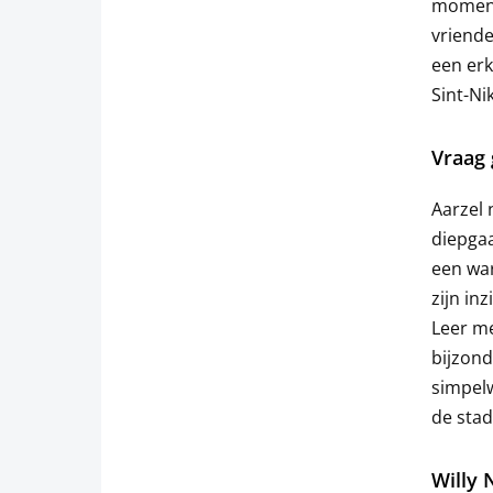
moment
vriende
een erk
Sint-Ni
Vraag 
Aarzel 
diepgaa
een war
zijn in
Leer me
bijzond
simpel
de stad
Willy 