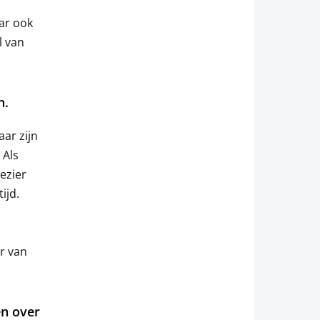
aar ook
l van
n.
ar zijn
 Als
ezier
ijd.
r van
en over