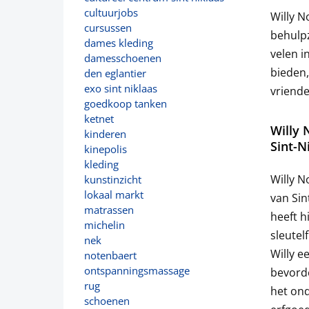
cultuurjobs
Willy N
cursussen
behulpz
dames kleding
velen i
damesschoenen
bieden,
den eglantier
exo sint niklaas
vriendel
goedkoop tanken
ketnet
Willy 
kinderen
Sint-N
kinepolis
kleding
Willy N
kunstinzicht
lokaal markt
van Sin
matrassen
heeft h
michelin
sleutel
nek
Willy e
notenbaert
ontspanningsmassage
bevorde
rug
het ond
schoenen