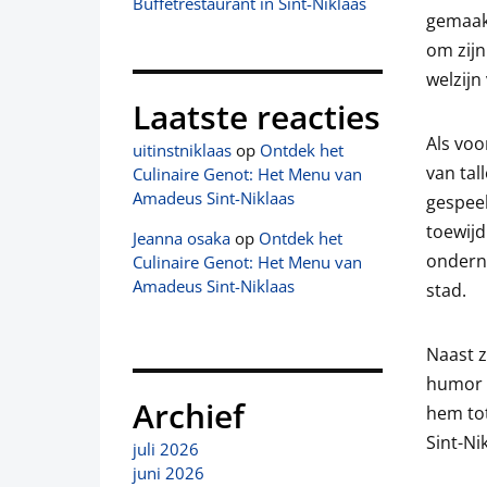
Buffetrestaurant in Sint-Niklaas
gemaakt
om zijn
welzijn
Laatste reacties
Als voo
uitinstniklaas
op
Ontdek het
van tal
Culinaire Genot: Het Menu van
Amadeus Sint-Niklaas
gespeel
toewijd
Jeanna osaka
op
Ontdek het
onderne
Culinaire Genot: Het Menu van
Amadeus Sint-Niklaas
stad.
Naast z
humor e
Archief
hem to
Sint-Ni
juli 2026
juni 2026