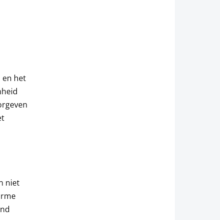
d en het
nheid
oorgeven
et
n niet
warme
end