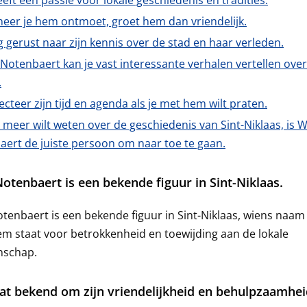
eeft een passie voor lokale geschiedenis en tradities.
eer je hem ontmoet, groet hem dan vriendelijk.
 gerust naar zijn kennis over de stad en haar verleden.
 Notenbaert kan je vast interessante verhalen vertellen over
.
cteer zijn tijd en agenda als je met hem wilt praten.
e meer wilt weten over de geschiedenis van Sint-Niklaas, is Wi
ert de juiste persoon om naar toe te gaan.
Notenbaert is een bekende figuur in Sint-Niklaas.
otenbaert is een bekende figuur in Sint-Niklaas, wiens naam
m staat voor betrokkenheid en toewijding aan de lokale
schap.
aat bekend om zijn vriendelijkheid en behulpzaamhei