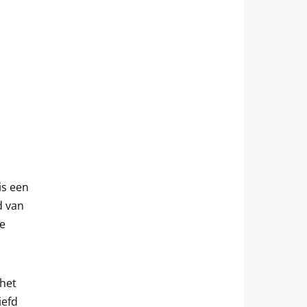
is een
d van
de
 het
iefd