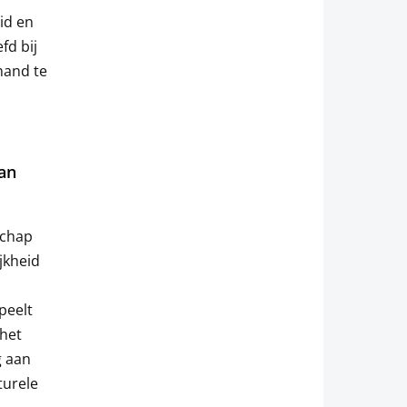
id en
fd bij
hand te
van
schap
jkheid
speelt
 het
g aan
turele