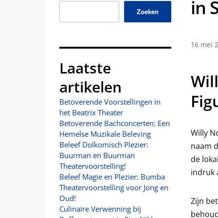
in 
Zoeken
16 mei 
Laatste
Wil
artikelen
Fig
Betoverende Voorstellingen in
het Beatrix Theater
Betoverende Bachconcerten: Een
Willy N
Hemelse Muzikale Beleving
Beleef Dolkomisch Plezier:
naam di
Buurman en Buurman
de loka
Theatervoorstelling!
indruk 
Beleef Magie en Plezier: Bumba
Theatervoorstelling voor Jong en
Oud!
Zijn be
Culinaire Verwenning bij
behoud 