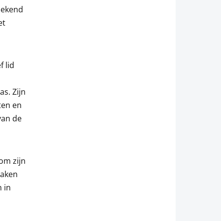
 bekend
et
 lid
as. Zijn
ten en
van de
om zijn
maken
 in