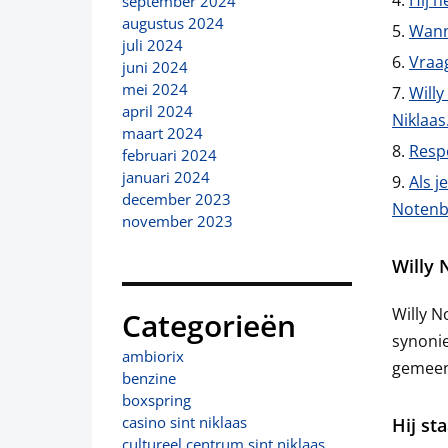
Hij h
september 2024
augustus 2024
Wann
juli 2024
Vraag
juni 2024
mei 2024
Willy
april 2024
Niklaas
maart 2024
Respe
februari 2024
januari 2024
Als j
december 2023
Notenba
november 2023
Willy 
Willy N
Categorieën
synonie
ambiorix
gemeen
benzine
boxspring
casino sint niklaas
Hij st
cultureel centrum sint niklaas