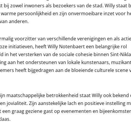
 bij zowel inwoners als bezoekers van de stad. Willy staat
 warme persoonlijkheid en zijn onvermoeibare inzet voor h
 van anderen.
rmalig voorzitter van verschillende verenigingen en als actief
loze initiatieven, heeft Willy Notenbaert een belangrijke rol
d in het versterken van de sociale cohesie binnen Sint-Nikla
ing aan het ondersteunen van lokale kunstenaars, muzikan
mers heeft bijgedragen aan de bloeiende culturele scene 
ijn maatschappelijke betrokkenheid staat Willy ook bekend 
n jovialiteit. Zijn aanstekelijke lach en positieve instelling 
t een graag geziene gast op evenementen en bijeenkomsten
klaas.