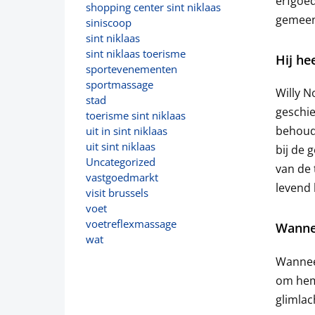
erfgoed
shopping center sint niklaas
gemeen
siniscoop
sint niklaas
sint niklaas toerisme
Hij he
sportevenementen
sportmassage
Willy N
stad
geschie
toerisme sint niklaas
behoud 
uit in sint niklaas
uit sint niklaas
bij de 
Uncategorized
van de 
vastgoedmarkt
levend 
visit brussels
voet
voetreflexmassage
Wannee
wat
Wanneer
om hem 
glimla