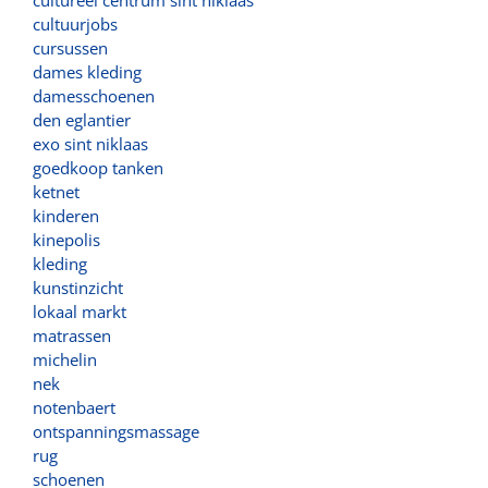
cultuurjobs
cursussen
dames kleding
damesschoenen
den eglantier
exo sint niklaas
goedkoop tanken
ketnet
kinderen
kinepolis
kleding
kunstinzicht
lokaal markt
matrassen
michelin
nek
notenbaert
ontspanningsmassage
rug
schoenen