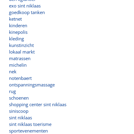
exo sint niklaas
goedkoop tanken
ketnet
kinderen
kinepolis
kleding
kunstinzicht
lokaal markt
matrassen
michelin
nek
notenbaert
ontspanningsmassage
rug
schoenen
shopping center sint niklaas
siniscoop
sint niklaas
sint niklaas toerisme
sportevenementen