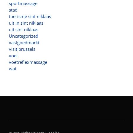
sportmassage
stad
toerisme sint niklaas
uit in sint niklaas
uit sint niklaas
Uncategorized
vastgoedmarkt
visit brussels
voet
voetreflexmassage
wat