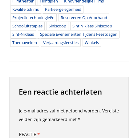
Filmtheater
Filmtijden
Kindvriendelijke Films
Kwaliteitsfilms
Parkeergelegenheid
Projectietechnologieën
Reserveren Op Voorhand
Schooluitstapjes
Siniscoop
Sint Niklaas Siniscoop
Sint-Niklaas
Speciale Evenementen Tijdens Feestdagen
Themaweken
Verjaardagsfeestjes
Winkels
Een reactie achterlaten
Je e-mailadres zal niet getoond worden.
Vereiste
velden zijn gemarkeerd met
*
REACTIE
*