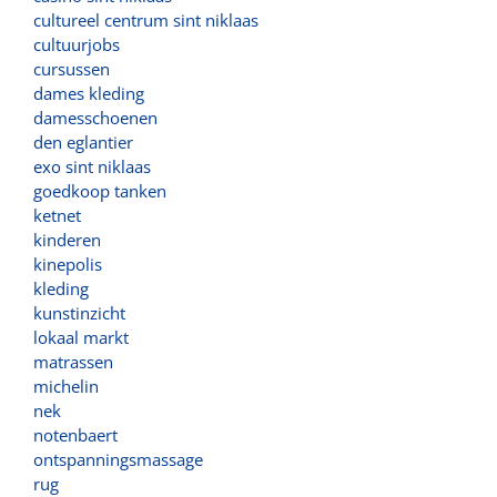
cultureel centrum sint niklaas
cultuurjobs
cursussen
dames kleding
damesschoenen
den eglantier
exo sint niklaas
goedkoop tanken
ketnet
kinderen
kinepolis
kleding
kunstinzicht
lokaal markt
matrassen
michelin
nek
notenbaert
ontspanningsmassage
rug