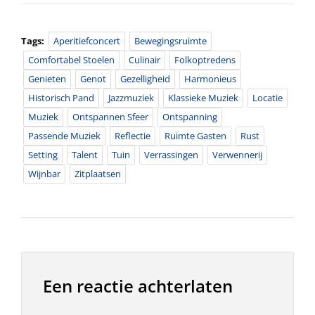
Tags:
Aperitiefconcert
Bewegingsruimte
Comfortabel Stoelen
Culinair
Folkoptredens
Genieten
Genot
Gezelligheid
Harmonieus
Historisch Pand
Jazzmuziek
Klassieke Muziek
Locatie
Muziek
Ontspannen Sfeer
Ontspanning
Passende Muziek
Reflectie
Ruimte Gasten
Rust
Setting
Talent
Tuin
Verrassingen
Verwennerij
Wijnbar
Zitplaatsen
Een reactie achterlaten