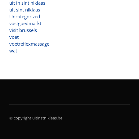
uit in sint niklaas
uit sint niklaas
Uncategorized
vastgoedmarkt
visit brussels
voet
voetreflexmassage
wat
© copyright uitinstniklaas.be