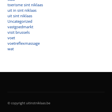
toerisme sint niklaas
uit in sint niklaas
uit sint niklaas
Uncategorized
vastgoedmarkt
visit brussels
voet
voetreflexmassage
wat
© copyright uitinstniklaas.be