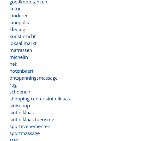
goedkoop tanken
ketnet
kinderen
kinepolis
kleding
kunstinzicht
lokaal markt
matrassen
michelin
nek
notenbaert
ontspanningsmassage
rug
schoenen
shopping center sint niklaas
siniscoop
sint niklaas
sint niklaas toerisme
sportevenementen
sportmassage
stad