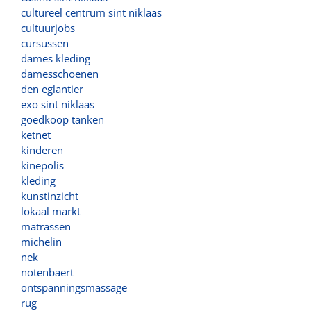
cultureel centrum sint niklaas
cultuurjobs
cursussen
dames kleding
damesschoenen
den eglantier
exo sint niklaas
goedkoop tanken
ketnet
kinderen
kinepolis
kleding
kunstinzicht
lokaal markt
matrassen
michelin
nek
notenbaert
ontspanningsmassage
rug