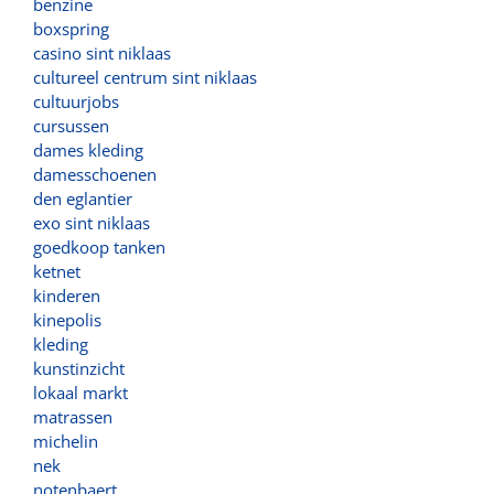
benzine
boxspring
casino sint niklaas
cultureel centrum sint niklaas
cultuurjobs
cursussen
dames kleding
damesschoenen
den eglantier
exo sint niklaas
goedkoop tanken
ketnet
kinderen
kinepolis
kleding
kunstinzicht
lokaal markt
matrassen
michelin
nek
notenbaert