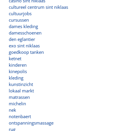
casino sint niklaas
cultureel centrum sint niklaas
cultuurjobs
cursussen
dames kleding
damesschoenen
den eglantier
exo sint niklaas
goedkoop tanken
ketnet
kinderen
kinepolis
kleding
kunstinzicht
lokaal markt
matrassen
michelin
nek
notenbaert
ontspanningsmassage
rug