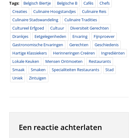
Tags:
Belgisch Biertje
Belgische B
Cafés
Chefs
Creaties
Culinaire Hoogstandjes
Culinaire Reis
Culinaire Stadswandeling
Culinaire Tradities
Cultureel Erfgoed
Cultuur
Diversiteit Gerechten
Drankjes
Eetgelegenheden
Ervaring
Fijnproever
Gastronomische Ervaringen
Gerechten
Geschiedenis
Hartige Klassiekers
Herinneringen Creëren
Ingrediënten
Lokale Keuken
Mensen Ontmoeten
Restaurants
Smaak
Smaken
Specialiteiten Restaurants
Stad
Uniek
Zintuigen
Een reactie achterlaten