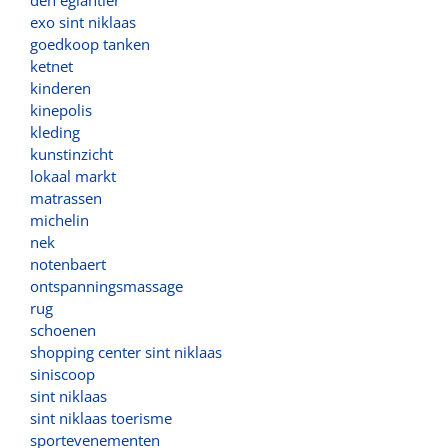
exo sint niklaas
goedkoop tanken
ketnet
kinderen
kinepolis
kleding
kunstinzicht
lokaal markt
matrassen
michelin
nek
notenbaert
ontspanningsmassage
rug
schoenen
shopping center sint niklaas
siniscoop
sint niklaas
sint niklaas toerisme
sportevenementen