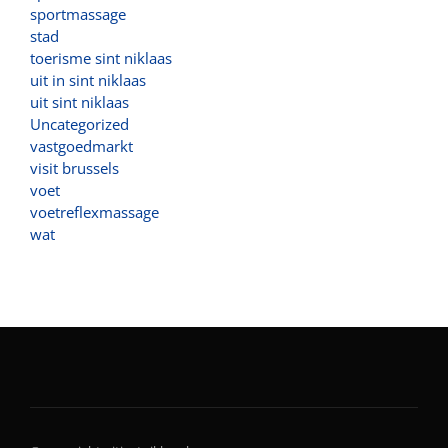
sportmassage
stad
toerisme sint niklaas
uit in sint niklaas
uit sint niklaas
Uncategorized
vastgoedmarkt
visit brussels
voet
voetreflexmassage
wat