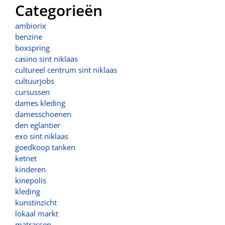
Categorieën
ambiorix
benzine
boxspring
casino sint niklaas
cultureel centrum sint niklaas
cultuurjobs
cursussen
dames kleding
damesschoenen
den eglantier
exo sint niklaas
goedkoop tanken
ketnet
kinderen
kinepolis
kleding
kunstinzicht
lokaal markt
matrassen