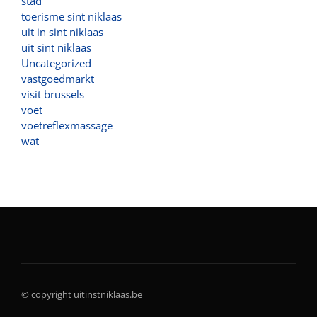
stad
toerisme sint niklaas
uit in sint niklaas
uit sint niklaas
Uncategorized
vastgoedmarkt
visit brussels
voet
voetreflexmassage
wat
© copyright uitinstniklaas.be