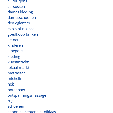
cultuurjobs
cursussen
dames kleding
damesschoenen
den eglantier
exo sint niklaas
goedkoop tanken
ketnet
kinderen
kinepolis
kleding
kunstinzicht
lokaal markt
matrassen
michelin
nek
notenbaert
ontspanningsmassage
rug
schoenen
shopping center sint niklaas