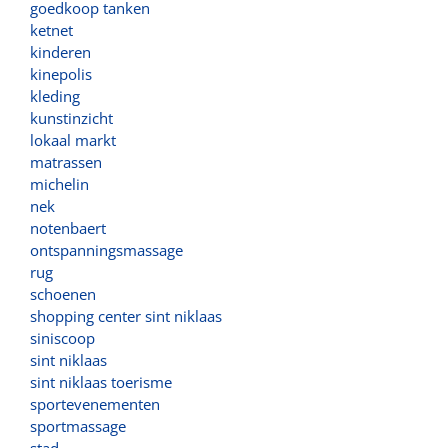
goedkoop tanken
ketnet
kinderen
kinepolis
kleding
kunstinzicht
lokaal markt
matrassen
michelin
nek
notenbaert
ontspanningsmassage
rug
schoenen
shopping center sint niklaas
siniscoop
sint niklaas
sint niklaas toerisme
sportevenementen
sportmassage
stad