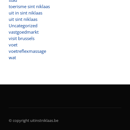
toerisme sint niklaas
uit in sint niklaas
uit sint niklaas
Uncategorized
vastgoedmarkt
visit brussels
voet
voetreflexmassage
wat
© copyright uitinstniklaas.be