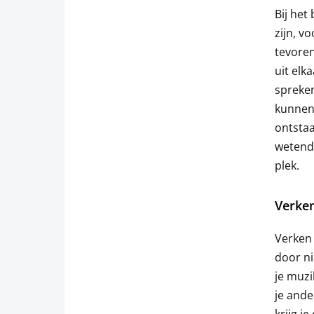
Bij het
zijn, v
tevoren
uit elk
spreken
kunnen 
ontstaa
wetende
plek.
Verken
Verken 
door ni
je muzi
je ande