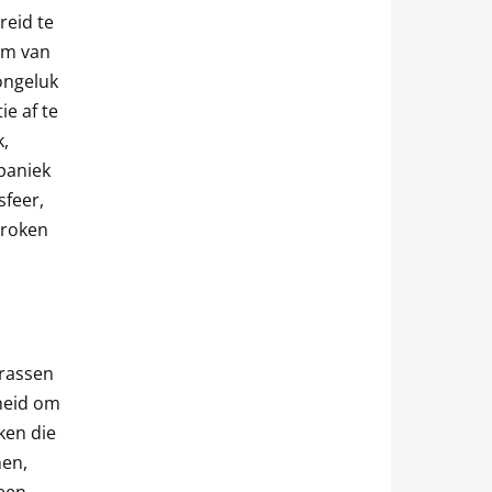
reid te
 om van
ongeluk
ie af te
k,
paniek
sfeer,
proken
rrassen
nheid om
ken die
nen,