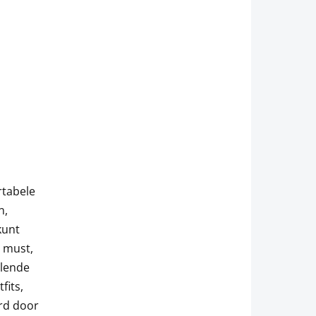
rtabele
n,
kunt
 must,
llende
fits,
rd door