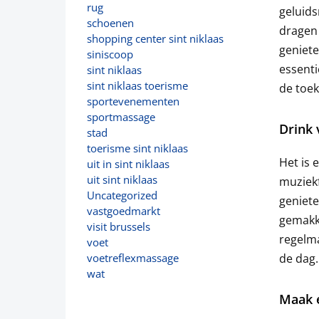
rug
geluids
schoenen
dragen
shopping center sint niklaas
geniete
siniscoop
essenti
sint niklaas
sint niklaas toerisme
de toek
sportevenementen
sportmassage
Drink 
stad
toerisme sint niklaas
Het is 
uit in sint niklaas
uit sint niklaas
muziekf
Uncategorized
geniete
vastgoedmarkt
gemakke
visit brussels
regelma
voet
de dag.
voetreflexmassage
wat
Maak e