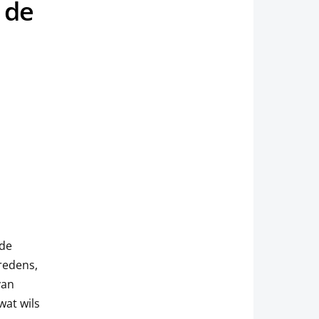
 de
nde
redens,
van
wat wils