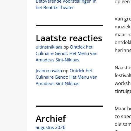
Betoverende Voorstellingen in
op een 
het Beatrix Theater
Van gro
muziekf
maar na
Laatste reacties
ontdekk
uitinstniklaas
op
Ontdek het
herinne
Culinaire Genot: Het Menu van
Amadeus Sint-Niklaas
Naast d
Jeanna osaka
op
Ontdek het
festiva
Culinaire Genot: Het Menu van
worksho
Amadeus Sint-Niklaas
zintuig
Maar he
Archief
zo spec
die sa
augustus 2026