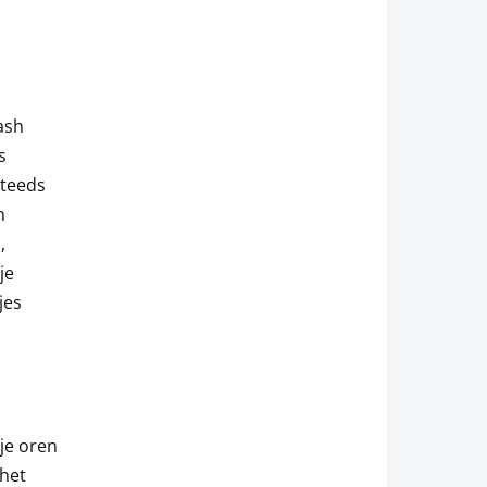
ash
s
steeds
n
,
je
jes
 je oren
het