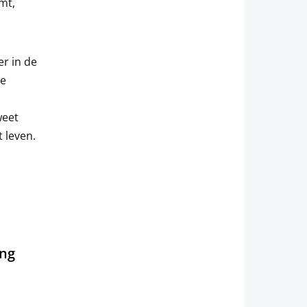
mt,
er in de
de
weet
 leven.
ing