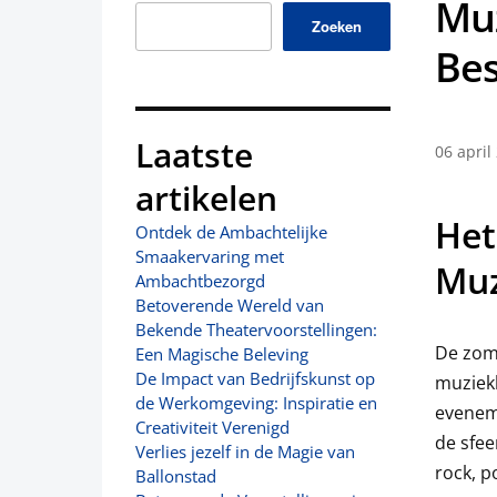
Muz
Zoeken
Bes
Laatste
06 april
artikelen
Het
Ontdek de Ambachtelijke
Smaakervaring met
Muz
Ambachtbezorgd
Betoverende Wereld van
Bekende Theatervoorstellingen:
De zome
Een Magische Beleving
De Impact van Bedrijfskunst op
muziekl
de Werkomgeving: Inspiratie en
evenem
Creativiteit Verenigd
de sfee
Verlies jezelf in de Magie van
rock, p
Ballonstad