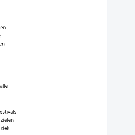
,
een
e
en
alle
estivals
zielen
ziek.