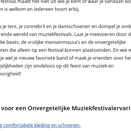
festival maakt het niet uit wie je bent of waar je vandaan ko
n is welkom en iedereen hoort erbij.
 je tent, je zonnebril en je dansschoenen en dompel je ond
ende wereld van muziekfestivals. Laat je meevoeren door 
ke beats, de vrolijke mensenmassa’s en de onvergetelijke
n die alleen op een festival kunnen plaatsvinden. En wie 
je wel je nieuwe favoriete band of maak je vrienden voor het
lijkheden zijn eindeloos op dit feest van muziek en
origheid!
s voor een Onvergetelijke Muziekfestivalervar
g comfortabele kleding en schoenen.