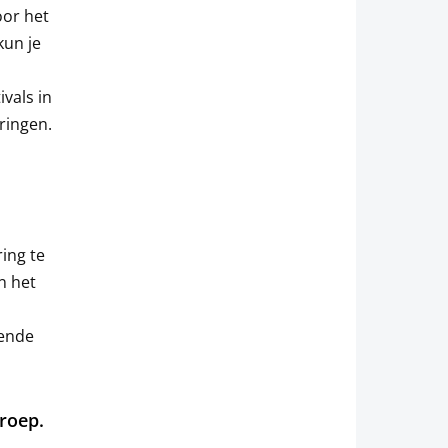
oor het
un je
ivals in
ringen.
ing te
n het
rende
roep.