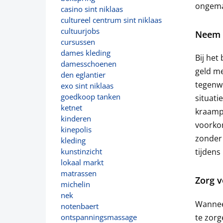
ongemak
casino sint niklaas
cultureel centrum sint niklaas
cultuurjobs
Neem v
cursussen
dames kleding
Bij het
damesschoenen
geld me
den eglantier
tegenw
exo sint niklaas
goedkoop tanken
situati
ketnet
kraampj
kinderen
voorkom
kinepolis
zonder 
kleding
tijdens 
kunstinzicht
lokaal markt
matrassen
Zorg 
michelin
nek
Wanneer
notenbaert
te zorg
ontspanningsmassage