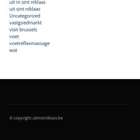
uit in sint niklaas
uit sint niklaas
Uncategorized
vastgoedmarkt
visit brussels
voet
voetreflexmassage
wat
© copyright uitinstniklaas.be