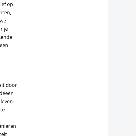
ief op
nten,
uwe
r je
ekende
 een
eit door
ideeën
leven.
te
anieren
teit