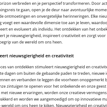
horizon verbreden en je perspectief transformeren. Door act
ingsreis te gaan, open je de deur naar avontuurlijke mome
e ontmoetingen en onvergetelijke herinneringen. Elke nie
g voegt een waardevolle dimensie toe aan je leven, waardoo
 leert en evolueert als individu. Het ontdekken van het onb
ert je nieuwsgierigheid, inspireert creativiteit en zorgt voor
begrip van de wereld om ons heen.
eert nieuwsgierigheid en creativiteit
ces van ontdekken stimuleert nieuwsgierigheid en creativit
 te dagen om buiten de gebaande paden te treden, nieuwe 
kennen en verbanden te leggen die voorheen onopgemerkt b
ze zintuigen te openen voor het onbekende en onze geest 
 met nieuwe ervaringen, worden onze creatieve vermogens
akkerd en worden we aangemoedigd om op innovatieve m
 wereld om ons heen te kijken. Nieuwsgierigheid en creativi