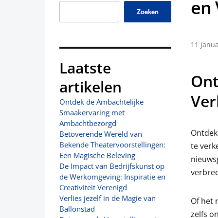
en 
Zoeken
11 janua
Laatste
Ont
artikelen
Ver
Ontdek de Ambachtelijke
Smaakervaring met
Ambachtbezorgd
Ontdekk
Betoverende Wereld van
Bekende Theatervoorstellingen:
te verk
Een Magische Beleving
nieuwsg
De Impact van Bedrijfskunst op
verbree
de Werkomgeving: Inspiratie en
Creativiteit Verenigd
Verlies jezelf in de Magie van
Of het 
Ballonstad
zelfs o