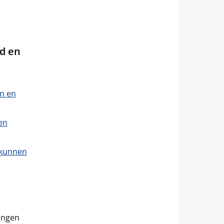
d en
n en
en
 kunnen
ringen