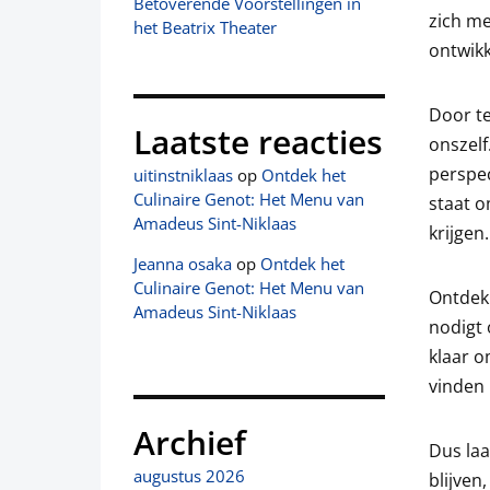
Betoverende Voorstellingen in
zich me
het Beatrix Theater
ontwikk
Door te
Laatste reacties
onszelf
perspec
uitinstniklaas
op
Ontdek het
Culinaire Genot: Het Menu van
staat o
Amadeus Sint-Niklaas
krijgen.
Jeanna osaka
op
Ontdek het
Culinaire Genot: Het Menu van
Ontdekk
Amadeus Sint-Niklaas
nodigt 
klaar o
vinden 
Archief
Dus laa
augustus 2026
blijven