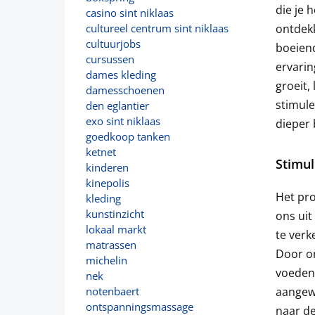
die je 
casino sint niklaas
ontdekk
cultureel centrum sint niklaas
cultuurjobs
boeiend
cursussen
ervarin
dames kleding
groeit,
damesschoenen
stimule
den eglantier
exo sint niklaas
dieper 
goedkoop tanken
ketnet
Stimul
kinderen
kinepolis
Het pro
kleding
kunstinzicht
ons uit
lokaal markt
te ver
matrassen
Door on
michelin
voeden
nek
aangew
notenbaert
ontspanningsmassage
naar de