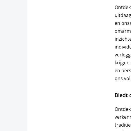
Ontdekk
uitdaag
en onsz
omarme
inzicht
individ
verlegg
krijgen
en pers
ons vol
Biedt 
Ontdekk
verken
traditi