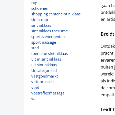
rug
gaan ha
schoenen
ontdekk
shopping center sint niklaas
en arti
siniscoop
sint niklaas
sint niklaas toerisme
Breidt
sportevenementen
sportmassage
Ontdekk
stad
prachti
toerisme sint niklaas
uit in sint niklaas
ervare
uit sint niklaas
buiten 
Uncategorized
wereld 
vastgoedmarkt
als ind
visit brussels
voet
de comp
voetreflexmassage
empathi
wat
Leidt 