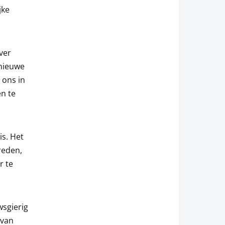
jke
ver
 nieuwe
 ons in
en te
is. Het
reden,
r te
sgierig
 van