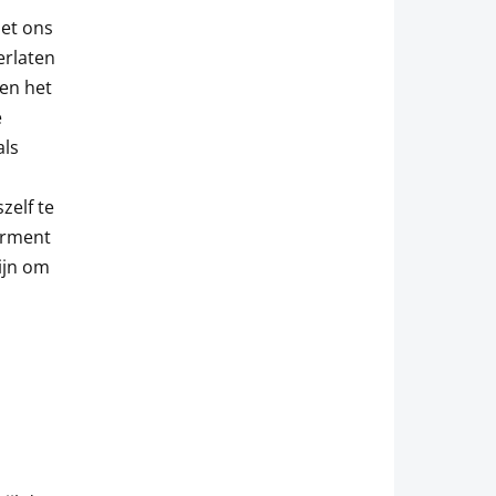
het ons
erlaten
en het
e
als
zelf te
erment
ijn om