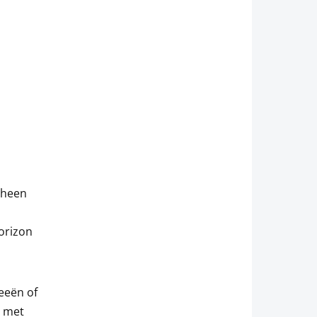
 heen
horizon
eeën of
n met