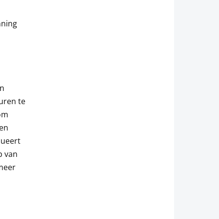
nning
en
uren te
 om
een
lueert
p van
meer