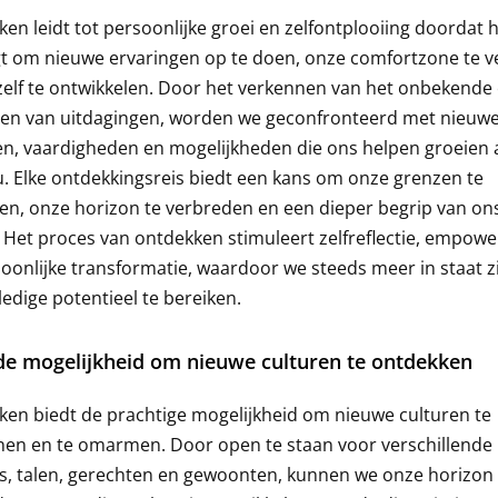
en leidt tot persoonlijke groei en zelfontplooiing doordat 
t om nieuwe ervaringen op te doen, onze comfortzone te v
elf te ontwikkelen. Door het verkennen van het onbekende 
n van uitdagingen, worden we geconfronteerd met nieuw
en, vaardigheden en mogelijkheden die ons helpen groeien 
u. Elke ontdekkingsreis biedt een kans om onze grenzen te
en, onze horizon te verbreden en een dieper begrip van ons
. Het proces van ontdekken stimuleert zelfreflectie, empow
oonlijke transformatie, waardoor we steeds meer in staat z
ledige potentieel te bereiken.
de mogelijkheid om nieuwe culturen te ontdekken
en biedt de prachtige mogelijkheid om nieuwe culturen te
nen en te omarmen. Door open te staan voor verschillende
es, talen, gerechten en gewoonten, kunnen we onze horizon