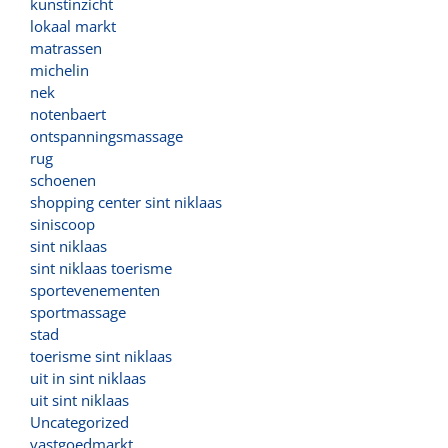
kunstinzicht
lokaal markt
matrassen
michelin
nek
notenbaert
ontspanningsmassage
rug
schoenen
shopping center sint niklaas
siniscoop
sint niklaas
sint niklaas toerisme
sportevenementen
sportmassage
stad
toerisme sint niklaas
uit in sint niklaas
uit sint niklaas
Uncategorized
vastgoedmarkt