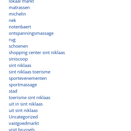
lokaal markt
matrassen
michelin
nek
notenbaert
ontspanningsmassage
rug
schoenen
shopping center sint niklaas
siniscoop
sint niklaas
sint niklaas toerisme
sportevenementen
sportmassage
stad
toerisme sint niklaas
uit in sint niklaas
uit sint niklaas
Uncategorized
vastgoedmarkt
visit brussels