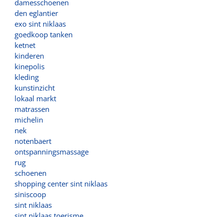
damesschoenen
den eglantier
exo sint niklaas
goedkoop tanken
ketnet
kinderen
kinepolis
kleding
kunstinzicht
lokaal markt
matrassen
michelin
nek
notenbaert
ontspanningsmassage
rug
schoenen
shopping center sint niklaas
siniscoop
sint niklaas
sint niklaas toerisme