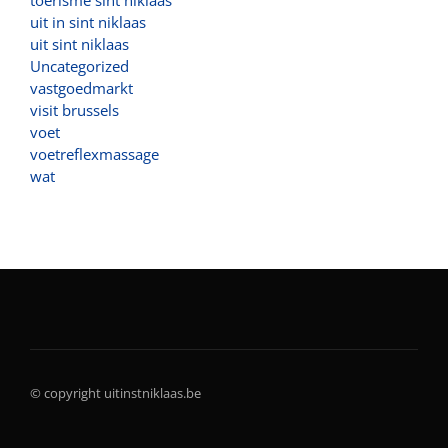
toerisme sint niklaas
uit in sint niklaas
uit sint niklaas
Uncategorized
vastgoedmarkt
visit brussels
voet
voetreflexmassage
wat
© copyright uitinstniklaas.be