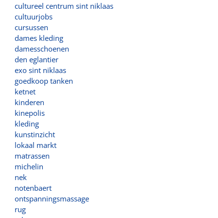
cultureel centrum sint niklaas
cultuurjobs
cursussen
dames kleding
damesschoenen
den eglantier
exo sint niklaas
goedkoop tanken
ketnet
kinderen
kinepolis
kleding
kunstinzicht
lokaal markt
matrassen
michelin
nek
notenbaert
ontspanningsmassage
rug