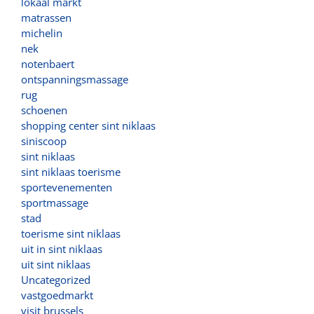
lokaal markt
matrassen
michelin
nek
notenbaert
ontspanningsmassage
rug
schoenen
shopping center sint niklaas
siniscoop
sint niklaas
sint niklaas toerisme
sportevenementen
sportmassage
stad
toerisme sint niklaas
uit in sint niklaas
uit sint niklaas
Uncategorized
vastgoedmarkt
visit brussels