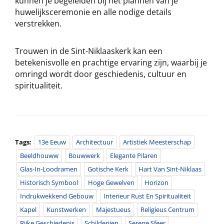
kunnen je begeleiden bij het plannen van je
huwelijksceremonie en alle nodige details
verstrekken.
Trouwen in de Sint-Niklaaskerk kan een
betekenisvolle en prachtige ervaring zijn, waarbij je
omringd wordt door geschiedenis, cultuur en
spiritualiteit.
Tags:
13e Eeuw
Architectuur
Artistiek Meesterschap
Beeldhouww
Bouwwerk
Elegante Pilaren
Glas-In-Loodramen
Gotische Kerk
Hart Van Sint-Niklaas
Historisch Symbool
Hoge Gewelven
Horizon
Indrukwekkend Gebouw
Interieur Rust En Spiritualiteit
Kapel
Kunstwerken
Majestueus
Religieus Centrum
Rijke Geschiedenis
Schilderijen
Serene Sfeer