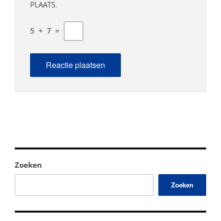
PLAATS.
5
+
7
=
Zoeken
Zoeken