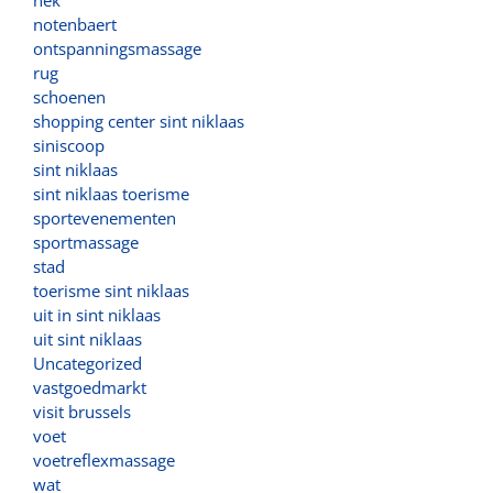
nek
notenbaert
ontspanningsmassage
rug
schoenen
shopping center sint niklaas
siniscoop
sint niklaas
sint niklaas toerisme
sportevenementen
sportmassage
stad
toerisme sint niklaas
uit in sint niklaas
uit sint niklaas
Uncategorized
vastgoedmarkt
visit brussels
voet
voetreflexmassage
wat