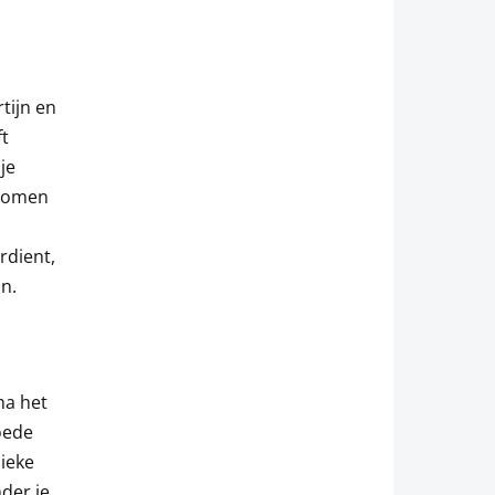
rtijn en
ft
je
rkomen
rdient,
jn.
na het
oede
sieke
nder je