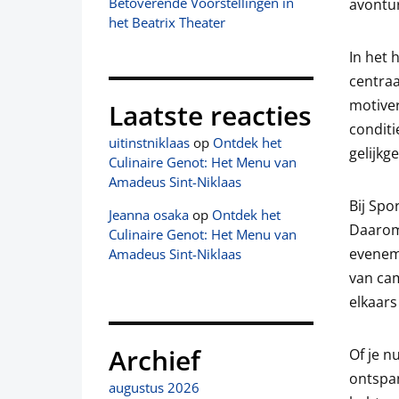
Betoverende Voorstellingen in
avontu
het Beatrix Theater
In het 
centraa
motiver
Laatste reacties
conditi
uitinstniklaas
op
Ontdek het
gelijkg
Culinaire Genot: Het Menu van
Amadeus Sint-Niklaas
Bij Spo
Jeanna osaka
op
Ontdek het
Daarom
Culinaire Genot: Het Menu van
evenem
Amadeus Sint-Niklaas
van cam
elkaars
Archief
Of je n
ontspan
augustus 2026