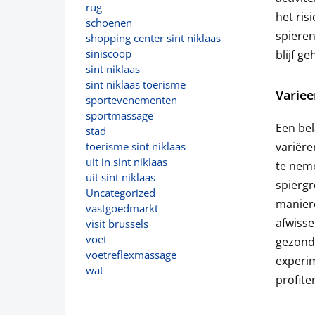
rug
het ris
schoenen
spieren
shopping center sint niklaas
siniscoop
blijf g
sint niklaas
sint niklaas toerisme
Variee
sportevenementen
sportmassage
Een bel
stad
variëre
toerisme sint niklaas
uit in sint niklaas
te neme
uit sint niklaas
spiergr
Uncategorized
maniere
vastgoedmarkt
afwisse
visit brussels
voet
gezonde
voetreflexmassage
experim
wat
profite