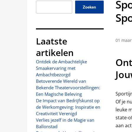
Spo
Zoeken
Spo
Laatste
01 maar
artikelen
Ont
Ontdek de Ambachtelijke
Smaakervaring met
Jou
Ambachtbezorgd
Betoverende Wereld van
Bekende Theatervoorstellingen:
Sportij
Een Magische Beleving
De Impact van Bedrijfskunst op
Of je n
de Werkomgeving: Inspiratie en
leuke m
Creativiteit Verenigd
state-o
Verlies jezelf in de Magie van
aan act
Ballonstad