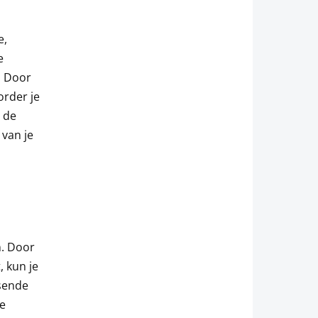
e,
e
. Door
order je
t de
 van je
n. Door
, kun je
ssende
e