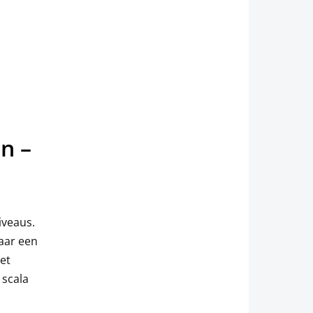
n –
iveaus.
aar een
Met
 scala