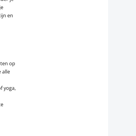
je
ijn en
iten op
 alle
f yoga,
te