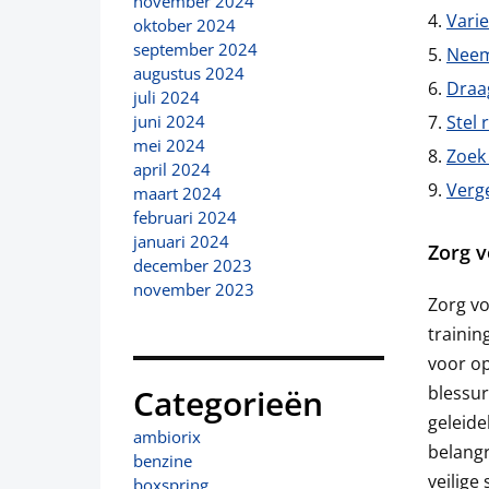
november 2024
Varie
oktober 2024
september 2024
Neem 
augustus 2024
Draag
juli 2024
Stel 
juni 2024
mei 2024
Zoek 
april 2024
Verge
maart 2024
februari 2024
januari 2024
Zorg v
december 2023
november 2023
Zorg v
trainin
voor op
blessur
Categorieën
geleide
ambiorix
belangr
benzine
veilige 
boxspring