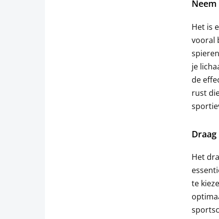
Neem r
Het is 
vooral 
spieren
je lich
de effe
rust di
sportiev
Draag 
Het dra
essenti
te kiez
optimaa
sportsc