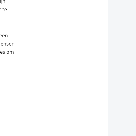
ijn
 te
 een
 mensen
lles om