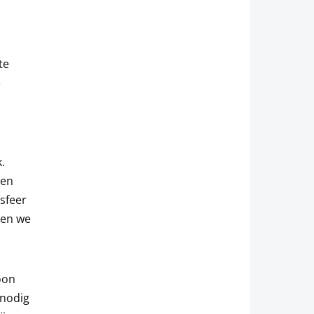
te
e
.
 en
sfeer
ren we
oon
 nodig