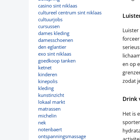
casino sint niklaas
cultureel centrum sint niklaas
Luiste
cultuurjobs
cursussen
Luister 
dames kleding
forceer
damesschoenen
serieus
den eglantier
exo sint niklaas
lichaam
goedkoop tanken
en op e
ketnet
grenzen
kinderen
zodat j
kinepolis
kleding
kunstinzicht
Drink 
lokaal markt
matrassen
Het is 
michelin
sporten
nek
notenbaert
hydrata
ontspanningsmassage
activit