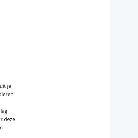
it je
spieren
slag
or deze
en