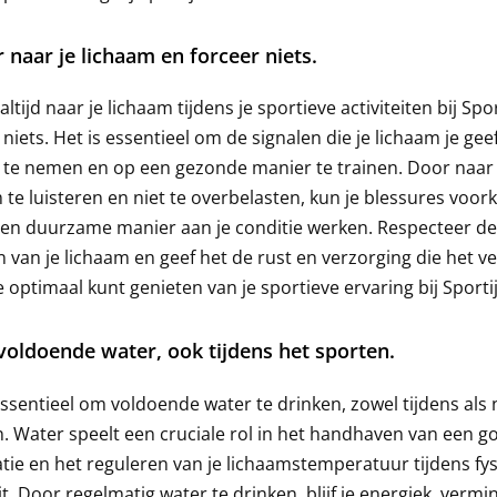
r naar je lichaam en forceer niets.
altijd naar je lichaam tijdens je sportieve activiteiten bij Spo
 niets. Het is essentieel om de signalen die je lichaam je gee
 te nemen en op een gezonde manier te trainen. Door naar 
 te luisteren en niet te overbelasten, kun je blessures voo
en duurzame manier aan je conditie werken. Respecteer de
 van je lichaam en geef het de rust en verzorging die het ve
e optimaal kunt genieten van je sportieve ervaring bij Sporti
voldoende water, ook tijdens het sporten.
essentieel om voldoende water te drinken, zowel tijdens als 
. Water speelt een cruciale rol in het handhaven van een g
tie en het reguleren van je lichaamstemperatuur tijdens fy
eit. Door regelmatig water te drinken, blijf je energiek, vermi