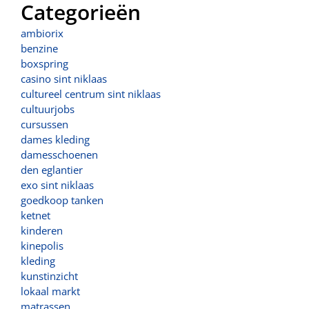
Categorieën
ambiorix
benzine
boxspring
casino sint niklaas
cultureel centrum sint niklaas
cultuurjobs
cursussen
dames kleding
damesschoenen
den eglantier
exo sint niklaas
goedkoop tanken
ketnet
kinderen
kinepolis
kleding
kunstinzicht
lokaal markt
matrassen