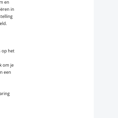
um en
ëren in
telling
eld.
s op het
k om je
an een
n
aring