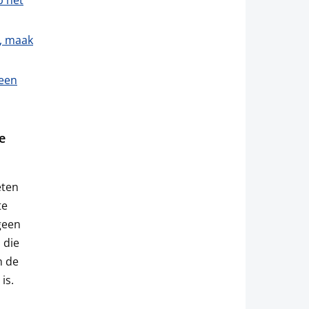
p het
t, maak
 een
e
eten
te
geen
 die
n de
is.