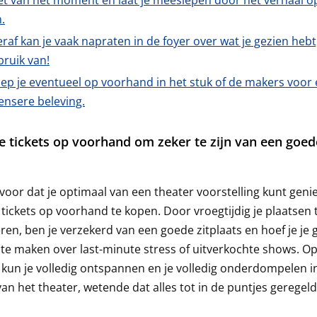
et van het moment en laat je meeslepen door het verhaal o
.
raf kan je vaak napraten in de foyer over wat je gezien heb
bruik van!
ep je eventueel op voorhand in het stuk of de makers voor
ensere beleving.
e tickets op voorhand om zeker te zijn van een goed
.
voor dat je optimaal van een theater voorstelling kunt geni
 tickets op voorhand te kopen. Door vroegtijdig je plaatsen 
ren, ben je verzekerd van een goede zitplaats en hoef je je 
te maken over last-minute stress of uitverkochte shows. Op
kun je volledig ontspannen en je volledig onderdompelen i
an het theater, wetende dat alles tot in de puntjes geregeld 