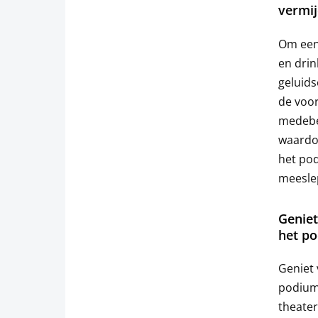
vermij
Om een 
en drin
geluids
de voor
medebe
waardoo
het po
meeslep
Geniet
het p
Geniet 
podium.
theater