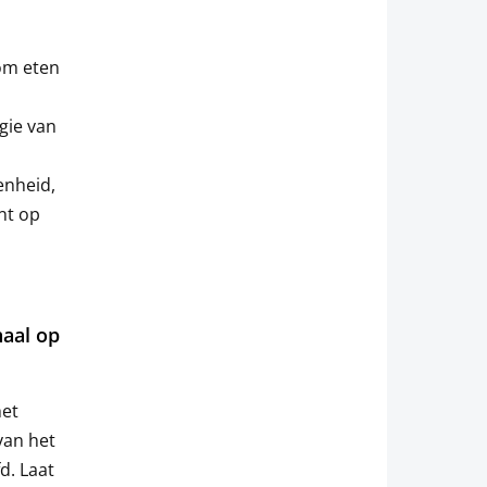
 om eten
gie van
enheid,
nt op
haal op
het
van het
d. Laat