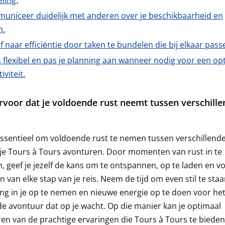
ling.
uniceer duidelijk met anderen over je beschikbaarheid en
n.
f naar efficiëntie door taken te bundelen die bij elkaar pass
flexibel en pas je planning aan wanneer nodig voor een op
iviteit.
rvoor dat je voldoende rust neemt tussen verschill
essentieel om voldoende rust te nemen tussen verschillend
 je Tours à Tours avonturen. Door momenten van rust in te
 geef je jezelf de kans om te ontspannen, op te laden en vo
n van elke stap van je reis. Neem de tijd om even stil te staa
g in je op te nemen en nieuwe energie op te doen voor he
e avontuur dat op je wacht. Op die manier kan je optimaal
ren van de prachtige ervaringen die Tours à Tours te bieden