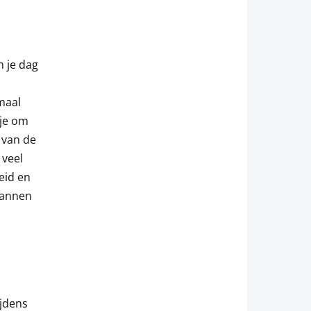
m je dag
imaal
 je om
n van de
 veel
eid en
spannen
ijdens