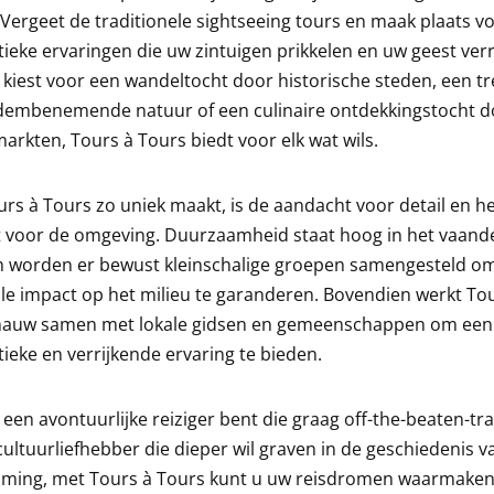
Vergeet de traditionele sightseeing tours en maak plaats v
ieke ervaringen die uw zintuigen prikkelen en uw geest verr
 kiest voor een wandeltocht door historische steden, een t
dembenemende natuur of een culinaire ontdekkingstocht d
markten, Tours à Tours biedt voor elk wat wils.
rs à Tours zo uniek maakt, is de aandacht voor detail en h
 voor de omgeving. Duurzaamheid staat hoog in het vaande
 worden er bewust kleinschalige groepen samengesteld o
e impact op het milieu te garanderen. Bovendien werkt To
nauw samen met lokale gidsen en gemeenschappen om een
ieke en verrijkende ervaring te bieden.
 een avontuurlijke reiziger bent die graag off-the-beaten-tr
cultuurliefhebber die dieper wil graven in de geschiedenis v
ming, met Tours à Tours kunt u uw reisdromen waarmaken.