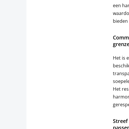
een har
waardoo
bieden 
Commun
grenze
Het is 
beschik
transpa
soepele
Het res
harmoni
gerespe
Streef
passen