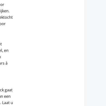
oor
ijken.
rektocht
oor
et
l, en
m
urs à
ack gaat
an een
 Laat u