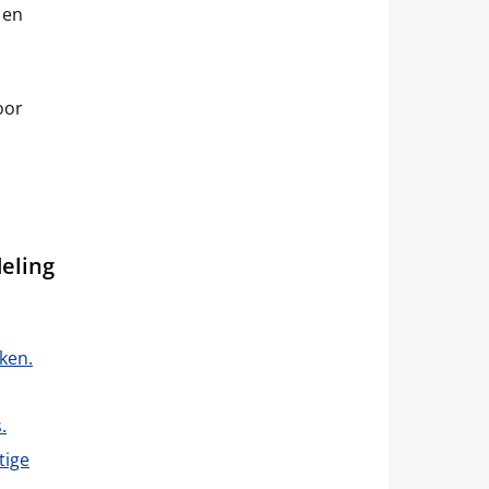
 en
oor
eling
ken.
.
tige