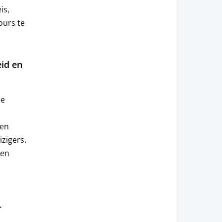
is,
ours te
id en
je
een
zigers.
een
n
r