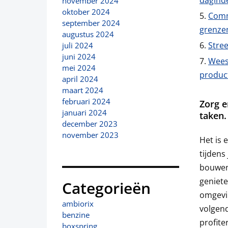
daginde
november 2024
oktober 2024
Comm
september 2024
grenze
augustus 2024
Stree
juli 2024
juni 2024
Wees 
mei 2024
product
april 2024
maart 2024
februari 2024
Zorg e
januari 2024
taken.
december 2023
november 2023
Het is 
tijdens
bouwen,
geniete
Categorieën
omgevin
ambiorix
volgend
benzine
profite
boxspring