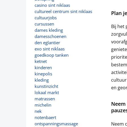
casino sint niklaas
cultureel centrum sint niklaas
Plan j
cultuurjobs
cursussen
Bij het
dames kleding
zorgvul
damesschoenen
voorafg
den eglantier
exo sint niklaas
geniete
goedkoop tanken
priorit
ketnet
bestemm
kinderen
activit
kinepolis
cultuur
kleding
kunstinzicht
en geor
lokaal markt
matrassen
Neem d
michelin
pauzes
nek
notenbaert
Neem de
ontspanningsmassage