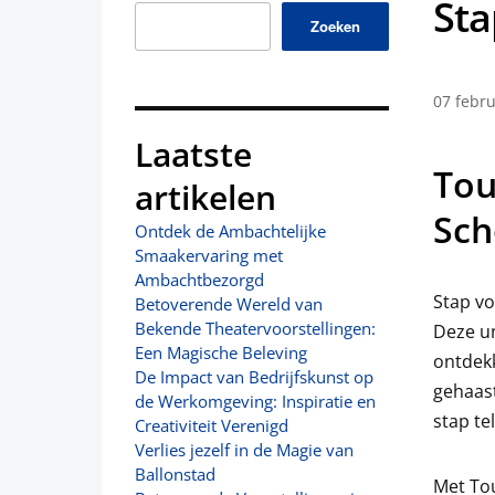
Sta
Zoeken
07 febru
Laatste
Tou
artikelen
Sch
Ontdek de Ambachtelijke
Smaakervaring met
Ambachtbezorgd
Stap vo
Betoverende Wereld van
Bekende Theatervoorstellingen:
Deze un
Een Magische Beleving
ontdek
De Impact van Bedrijfskunst op
gehaast
de Werkomgeving: Inspiratie en
stap tel
Creativiteit Verenigd
Verlies jezelf in de Magie van
Ballonstad
Met Tou