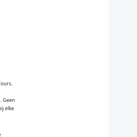
Tours.
d. Geen
j elke
e