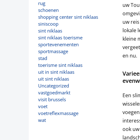
rug
uw Tour
schoenen
omgevin
shopping center sint niklaas
uw reis
siniscoop
lokale 
sint niklaas
sint niklaas toerisme
kleine 
sportevenementen
vergeet
sportmassage
en nu.
stad
toerisme sint niklaas
uit in sint niklaas
Variee
uit sint niklaas
evenwi
Uncategorized
vastgoedmarkt
Een sli
visit brussels
wissele
voet
voegen 
voetreflexmassage
wat
interes
ook uw
landsch