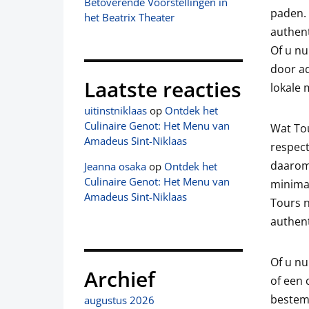
Betoverende Voorstellingen in
paden. 
het Beatrix Theater
authent
Of u nu
door a
Laatste reacties
lokale 
uitinstniklaas
op
Ontdek het
Culinaire Genot: Het Menu van
Wat Tou
Amadeus Sint-Niklaas
respect
daarom
Jeanna osaka
op
Ontdek het
Culinaire Genot: Het Menu van
minimal
Amadeus Sint-Niklaas
Tours 
authent
Of u nu
Archief
of een 
bestem
augustus 2026