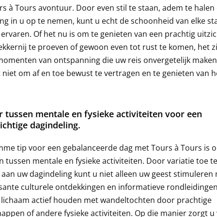
s à Tours avontuur. Door even stil te staan, adem te halen
g in u op te nemen, kunt u echt de schoonheid van elke st
 ervaren. Of het nu is om te genieten van een prachtig uitzic
lekkernij te proeven of gewoon even tot rust te komen, het zi
momenten van ontspanning die uw reis onvergetelijk maken
 niet om af en toe bewust te vertragen en te genieten van h
r tussen mentale en fysieke activiteiten voor een
chtige dagindeling.
mme tip voor een gebalanceerde dag met Tours à Tours is o
n tussen mentale en fysieke activiteiten. Door variatie toe t
aan uw dagindeling kunt u niet alleen uw geest stimuleren
sante culturele ontdekkingen en informatieve rondleidinge
 lichaam actief houden met wandeltochten door prachtige
appen of andere fysieke activiteiten. Op die manier zorgt u