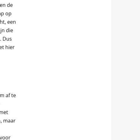
 en de
ap op
ht, een
jn die
. Dus
et hier
m af te
e
 met
n, maar
 voor