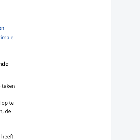
en.
timale
ende
e taken
lop te
n, de
t
 heeft.