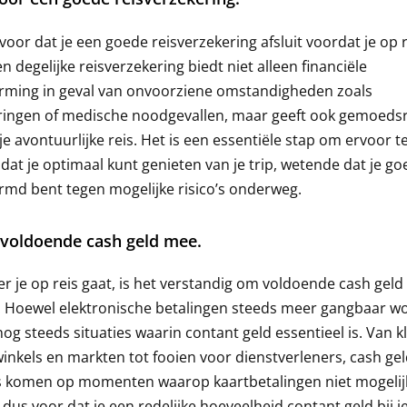
voor dat je een goede reisverzekering afsluit voordat je op r
en degelijke reisverzekering biedt niet alleen financiële
rming in geval van onvoorziene omstandigheden zoals
ringen of medische noodgevallen, maar geeft ook gemoeds
 je avontuurlijke reis. Het is een essentiële stap om ervoor t
dat je optimaal kunt genieten van je trip, wetende dat je go
md bent tegen mogelijke risico’s onderweg.
voldoende cash geld mee.
 je op reis gaat, is het verstandig om voldoende cash geld
 Hoewel elektronische betalingen steeds meer gangbaar w
 nog steeds situaties waarin contant geld essentieel is. Van k
winkels en markten tot fooien voor dienstverleners, cash ge
 komen op momenten waarop kaartbetalingen niet mogelijk 
 dus voor dat je een redelijke hoeveelheid contant geld bij j