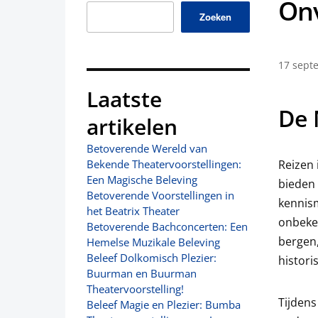
Onv
Zoeken
17 sept
Laatste
De 
artikelen
Betoverende Wereld van
Reizen 
Bekende Theatervoorstellingen:
Een Magische Beleving
bieden 
Betoverende Voorstellingen in
kennism
het Beatrix Theater
onbeken
Betoverende Bachconcerten: Een
bergen
Hemelse Muzikale Beleving
Beleef Dolkomisch Plezier:
histori
Buurman en Buurman
Theatervoorstelling!
Tijdens
Beleef Magie en Plezier: Bumba