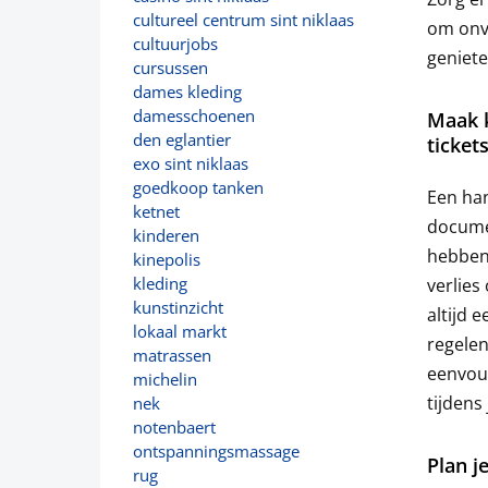
cultureel centrum sint niklaas
om onve
cultuurjobs
geniete
cursussen
dames kleding
damesschoenen
Maak k
den eglantier
tickets
exo sint niklaas
goedkoop tanken
Een han
ketnet
documen
kinderen
hebben,
kinepolis
kleding
verlies
kunstinzicht
altijd 
lokaal markt
regelen
matrassen
eenvou
michelin
tijdens 
nek
notenbaert
ontspanningsmassage
Plan j
rug