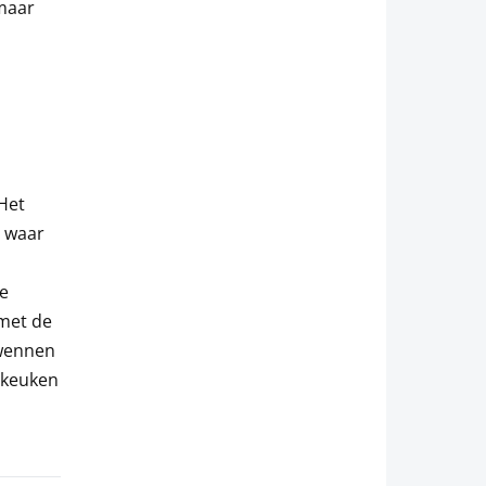
 maar
 Het
o waar
he
 met de
rwennen
e keuken