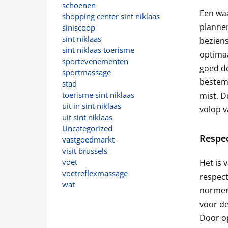
schoenen
Een waa
shopping center sint niklaas
plannen
siniscoop
sint niklaas
beziens
sint niklaas toerisme
optimaa
sportevenementen
goed do
sportmassage
bestemm
stad
toerisme sint niklaas
mist. D
uit in sint niklaas
volop v
uit sint niklaas
Uncategorized
Respec
vastgoedmarkt
visit brussels
voet
Het is 
voetreflexmassage
respect
wat
normen 
voor de
Door op