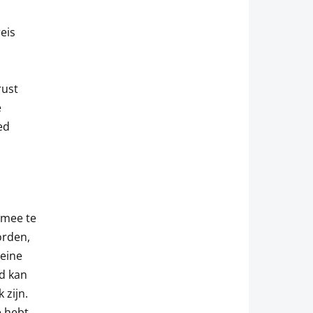
eis
rust
e
ed
 mee te
orden,
leine
ld kan
zijn.
e hebt