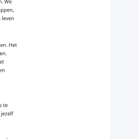
n. We
appen,
 leven
ren. Het
pen.
et
en
s te
jezelf