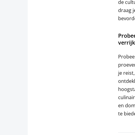
de cult
draag j
bevord
Probee
verrij
Probeer
proeven
je reis
ontdekk
hoogsta
culinai
en domp
te bied