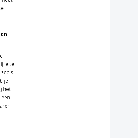
te
 en
ke
j je te
 zoals
b je
j het
s een
paren