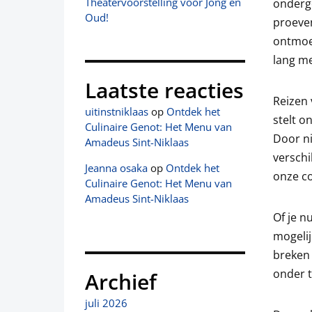
Theatervoorstelling voor Jong en
onderg
Oud!
proeve
ontmoe
lang m
Laatste reacties
Reizen 
uitinstniklaas
op
Ontdek het
stelt o
Culinaire Genot: Het Menu van
Door n
Amadeus Sint-Niklaas
versch
Jeanna osaka
op
Ontdek het
onze c
Culinaire Genot: Het Menu van
Amadeus Sint-Niklaas
Of je n
mogelij
breken 
onder 
Archief
juli 2026