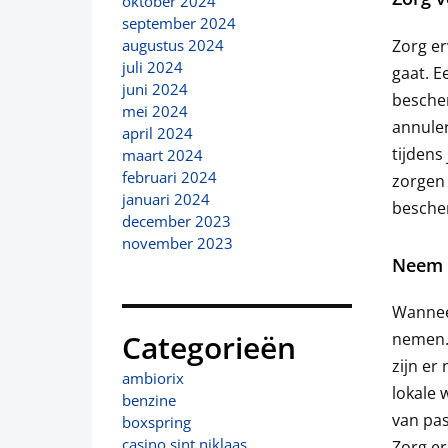
oktober 2024
september 2024
Zorg er
augustus 2024
juli 2024
gaat. E
juni 2024
besche
mei 2024
annule
april 2024
tijdens
maart 2024
februari 2024
zorgen 
januari 2024
bescher
december 2023
november 2023
Neem 
Wanneer
Categorieën
nemen.
zijn er
ambiorix
lokale 
benzine
van pas
boxspring
casino sint niklaas
Zorg er