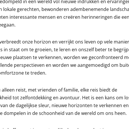
edompeld in een wereld vol nieuwe indrukken en ervaringe
n lokale gerechten, bewonderen adembenemende landsch
ten interessante mensen en creëren herinneringen die een
eegaan.
verbreedt onze horizon en verrijkt ons leven op vele manie
ns in staat om te groeien, te leren en onszelf beter te begrij
ieuwe plaatsen te verkennen, worden we geconfronteerd m
illende perspectieven en worden we aangemoedigd om buit
omfortzone te treden.
u alleen reist, met vrienden of familie, elke reis biedt de
kheid tot zelfontdekking en avontuur. Het is een kans om lo
van de dagelijkse sleur, nieuwe horizonten te verkennen en 
te dompelen in de schoonheid van de wereld om ons heen.