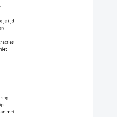
e
 je tijd
en
racties
niet
,
ering
ip.
aan met