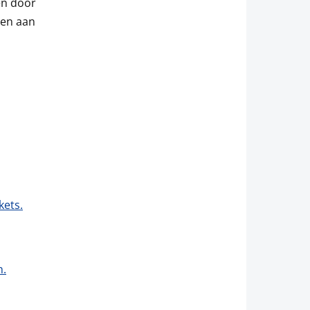
en door
ten aan
kets.
n.