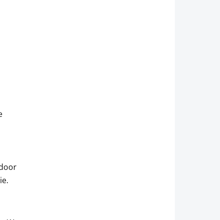
e
 door
ie.