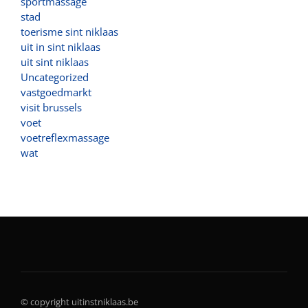
sportmassage
stad
toerisme sint niklaas
uit in sint niklaas
uit sint niklaas
Uncategorized
vastgoedmarkt
visit brussels
voet
voetreflexmassage
wat
© copyright uitinstniklaas.be