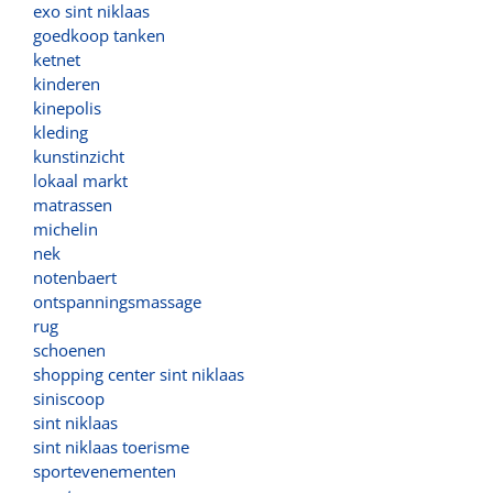
exo sint niklaas
goedkoop tanken
ketnet
kinderen
kinepolis
kleding
kunstinzicht
lokaal markt
matrassen
michelin
nek
notenbaert
ontspanningsmassage
rug
schoenen
shopping center sint niklaas
siniscoop
sint niklaas
sint niklaas toerisme
sportevenementen