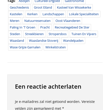
Tags:
Abdijen
Cultureel Erfgoed
Gastronomie
Geschiedenis
Groot Eiland
Kasteel Van Wissekerke
Kastelen
Kerken
Landschappen
Lokale Specialiteiten
Meren
Natuurreservaten
Oost-Vlaanderen
Paling In 't Groen
Pracht
Recreatiegebied De Ster
Steden
Streekbieren
Stropersbos
Tuinen En Vijvers
Waasland
Waaslandse Stoverij
Wandelpaden
Wase Grijze Garnalen
Winkelstraten
Een reactie achterlaten
Je e-mailadres zal niet getoond worden.
Vereiste
velden zijn gemarkeerd met
*