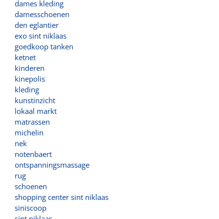
dames kleding
damesschoenen
den eglantier
exo sint niklaas
goedkoop tanken
ketnet
kinderen
kinepolis
kleding
kunstinzicht
lokaal markt
matrassen
michelin
nek
notenbaert
ontspanningsmassage
rug
schoenen
shopping center sint niklaas
siniscoop
sint niklaas