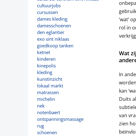
onbepaa
cultuurjobs
gebruik
cursussen
dames kleding
‘wat’ o
damesschoenen
rol in 
den eglantier
verkrij
exo sint niklaas
goedkoop tanken
ketnet
Wat zi
kinderen
andere
kinepolis
kleding
In ande
kunstinzicht
worden 
lokaal markt
kan ‘wat
matrassen
Duits a
michelin
nek
subtiel
notenbaert
van vra
ontspanningsmassage
zien ho
rug
beïnvl
schoenen