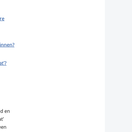
ere
zinnen?
t’?
ld en
t’
een