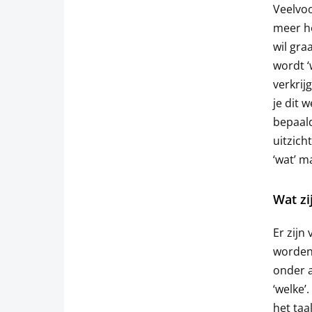
Veelvoo
meer he
wil gra
wordt ‘
verkrij
je dit 
bepaald
uitzich
‘wat’ m
Wat zi
Er zijn
worden 
onder an
‘welke’
het taa