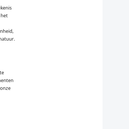
ekenis
 het
n
enheid,
natuur.
te
omenten
 onze