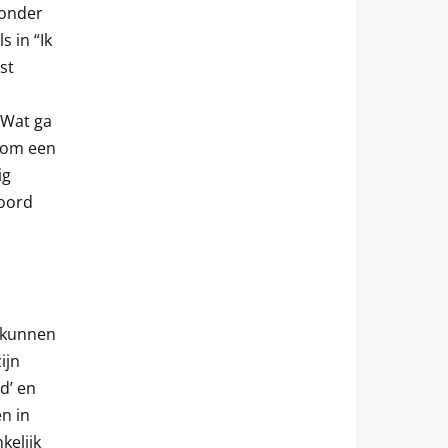
 onder
 in “Ik
st
 “Wat ga
d om een
ig
woord
t kunnen
ijn
id’ en
n in
kelijk