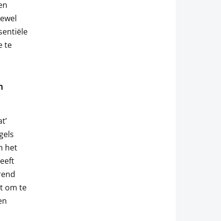
en
oewel
sentiële
e te
n
t’
gels
in het
heeft
rend
t om te
en