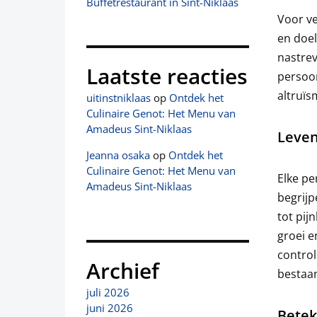
Buffetrestaurant in Sint-Niklaas
Voor ve
en doel
nastrev
Laatste reacties
persoon
altruïs
uitinstniklaas
op
Ontdek het
Culinaire Genot: Het Menu van
Amadeus Sint-Niklaas
Leven
Jeanna osaka
op
Ontdek het
Culinaire Genot: Het Menu van
Elke pe
Amadeus Sint-Niklaas
begrijp
tot pij
groei e
control
Archief
bestaa
juli 2026
juni 2026
Betek