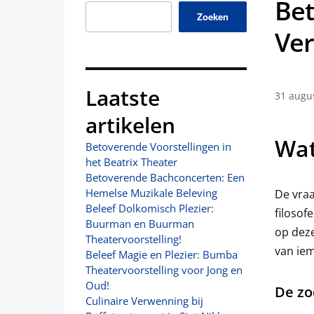
Bet
Zoeken
Ve
Laatste
31 augu
artikelen
Wat
Betoverende Voorstellingen in
het Beatrix Theater
Betoverende Bachconcerten: Een
Hemelse Muzikale Beleving
De vraa
Beleef Dolkomisch Plezier:
filoso
Buurman en Buurman
op deze
Theatervoorstelling!
van iem
Beleef Magie en Plezier: Bumba
Theatervoorstelling voor Jong en
Oud!
De zo
Culinaire Verwenning bij