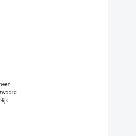
?
 heen
ntwoord
lijk