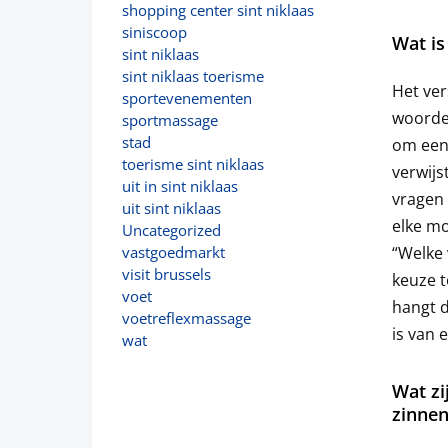
shopping center sint niklaas
siniscoop
Wat is
sint niklaas
sint niklaas toerisme
Het ver
sportevenementen
woorden
sportmassage
stad
om een 
toerisme sint niklaas
verwijs
uit in sint niklaas
vragen 
uit sint niklaas
elke mo
Uncategorized
“Welke 
vastgoedmarkt
visit brussels
keuze t
voet
hangt d
voetreflexmassage
is van 
wat
Wat zi
zinnen