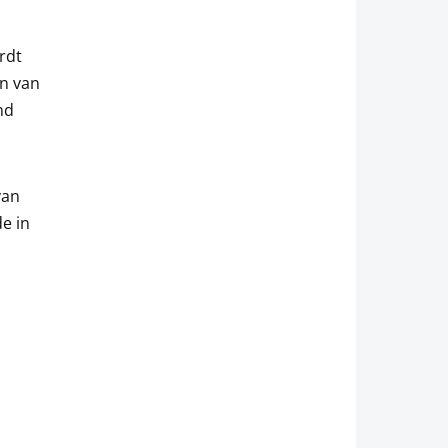
rdt
en van
nd
van
de in