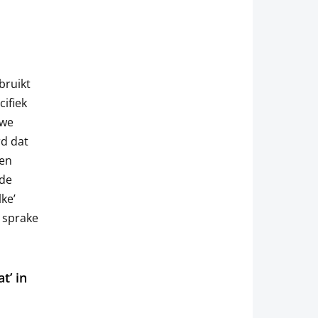
bruikt
cifiek
 we
rd dat
gen
 de
lke’
r sprake
t’ in