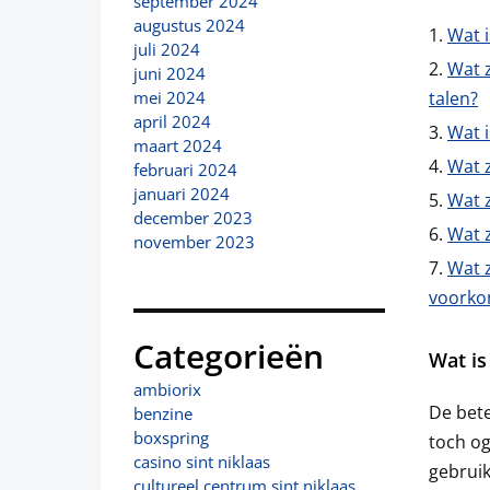
september 2024
augustus 2024
Wat i
juli 2024
Wat z
juni 2024
talen?
mei 2024
april 2024
Wat i
maart 2024
Wat 
februari 2024
januari 2024
Wat 
december 2023
Wat 
november 2023
Wat 
voorko
Categorieën
Wat is
ambiorix
De bete
benzine
boxspring
toch og
casino sint niklaas
gebrui
cultureel centrum sint niklaas