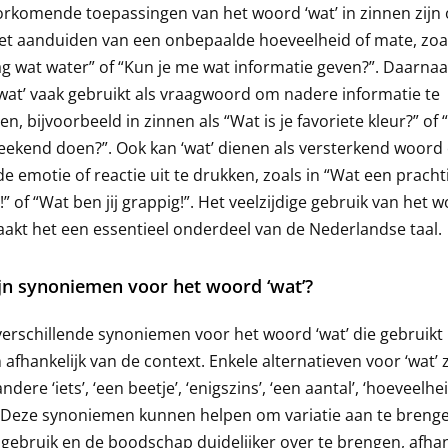
rkomende toepassingen van het woord ‘wat’ in zinnen zijn
t aanduiden van een onbepaalde hoeveelheid of mate, zoals
ag wat water” of “Kun je me wat informatie geven?”. Daarnaa
wat’ vaak gebruikt als vraagwoord om nadere informatie te
gen, bijvoorbeeld in zinnen als “Wat is je favoriete kleur?” of
weekend doen?”. Ook kan ‘wat’ dienen als versterkend woor
e emotie of reactie uit te drukken, zoals in “Wat een pracht
t!” of “Wat ben jij grappig!”. Het veelzijdige gebruik van het 
aakt het een essentieel onderdeel van de Nederlandse taal.
jn synoniemen voor het woord ‘wat’?
 verschillende synoniemen voor het woord ‘wat’ die gebruik
afhankelijk van de context. Enkele alternatieven voor ‘wat’ z
dere ‘iets’, ‘een beetje’, ‘enigszins’, ‘een aantal’, ‘hoeveelhe
. Deze synoniemen kunnen helpen om variatie aan te brenge
lgebruik en de boodschap duidelijker over te brengen, afhan