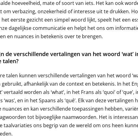
lde hoeveelheid, mate of soort van iets. Het kan ook word
t om verbazing, onzekerheid of interesse uit te drukken. H
p het eerste gezicht een simpel woord lijkt, speelt het een es
onze dagelijkse communicatie en helpt het ons om informati
gen en nuances in betekenis over te brengen.
jn de verschillende vertalingen van het woord ‘wat’ i
 talen?
re talen kunnen verschillende vertalingen van het woord ‘wa
gebruikt, afhankelijk van de context en betekenis. In het En
’ vertaald worden als ‘what’, in het Frans als ‘quoi’ of ‘que’, 
ls ‘was’, en in het Spaans als ‘qué’. Elk van deze vertalingen 
e nuances en kan verschillende toepassingen hebben, varië
agwoorden tot bijvoeglijke naamwoorden. Het is interessan
e taalvariaties ons begrip van de wereld om ons heen kunn
oeden.