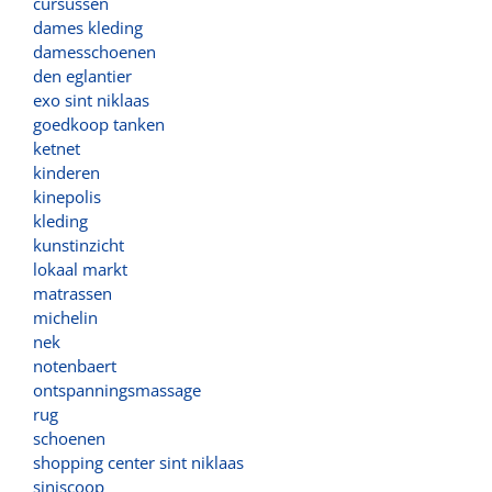
cursussen
dames kleding
damesschoenen
den eglantier
exo sint niklaas
goedkoop tanken
ketnet
kinderen
kinepolis
kleding
kunstinzicht
lokaal markt
matrassen
michelin
nek
notenbaert
ontspanningsmassage
rug
schoenen
shopping center sint niklaas
siniscoop