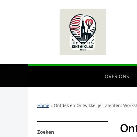
OVER ONS
Home
»
Ontdek en Ontwikkel je Talenten: Works
Ont
Zoeken