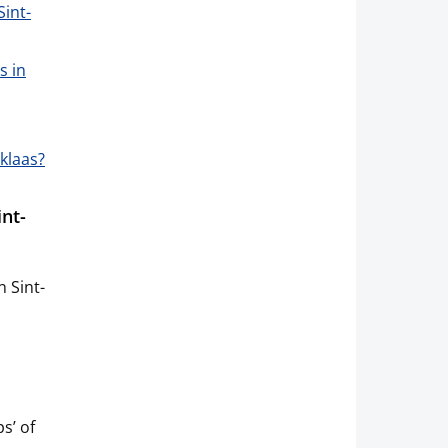
int-
s in
iklaas?
nt-
 Sint-
s’ of