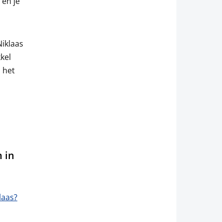
 en je
Niklaas
kel
 het
 in
laas?