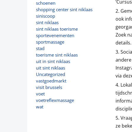
‘Cursus
schoenen
shopping center sint niklaas
Gemee
siniscoop
ook in
sint niklaas
georgan
sint niklaas toerisme
Zoek na
sportevenementen
sportmassage
details.
stad
Socia
toerisme sint niklaas
andere 
uit in sint niklaas
Instag
uit sint niklaas
Uncategorized
via dez
vastgoedmarkt
Lokal
visit brussels
tijdsch
voet
voetreflexmassage
informa
wat
discipli
Vraa
ze beke