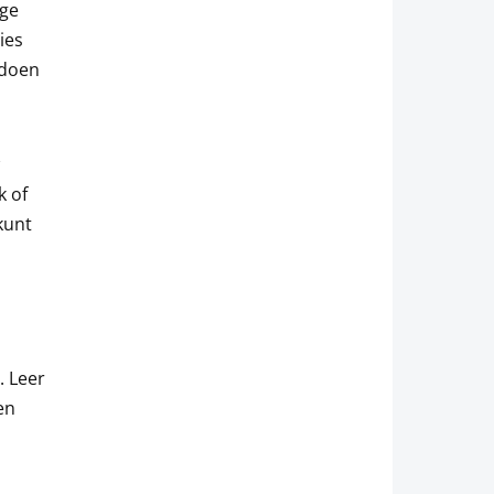
ige
ies
 doen
k of
 kunt
. Leer
en