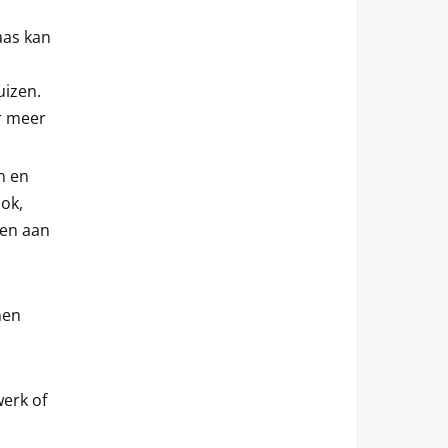
aas kan
uizen.
or meer
n en
ok,
sen aan
nen
erk of