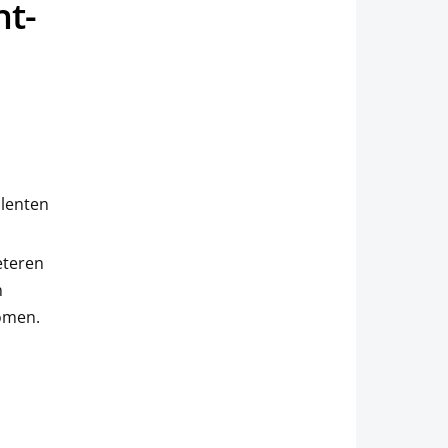
nt-
alenten
eteren
n
omen.