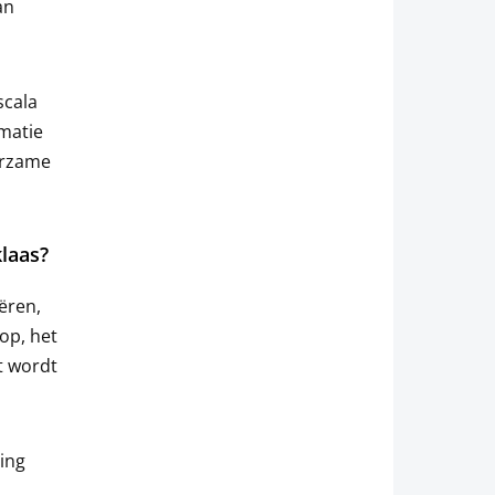
an
scala
matie
erzame
laas?
ëren,
op, het
t wordt
ing