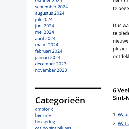
over hu
oktober 2024
september 2024
te bege
augustus 2024
juli 2024
Dus waa
juni 2024
mei 2024
te bied
april 2024
nieuwe
maart 2024
plezier
februari 2024
ontdekk
januari 2024
december 2023
november 2023
6 Vee
Sint-
Categorieën
ambiorix
Waar 
benzine
boxspring
Wat z
casino sint niklaas