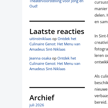
Theatervoorstelling voor Jong en
cursuss
Oud!
manier
delen. 
en same
Laatste reacties
In Sint
uitinstniklaas
op
Ontdek het
creativ
Culinaire Genot: Het Menu van
fotogra
Amadeus Sint-Niklaas
leren o
Jeanna osaka
op
Ontdek het
ontwikk
Culinaire Genot: Het Menu van
Amadeus Sint-Niklaas
Als cul
beschik
nieuwe
Archief
verbaas
bereid.
juli 2026