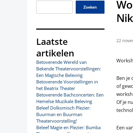
Wor
Zoeken
Nik
Laatste
22 nove
artikelen
Worksho
Betoverende Wereld van
Bekende Theatervoorstellingen:
Een Magische Beleving
Ben je 
Betoverende Voorstellingen in
of gewo
het Beatrix Theater
worksh
Betoverende Bachconcerten: Een
Hemelse Muzikale Beleving
Of je n
Beleef Dolkomisch Plezier:
technol
Buurman en Buurman
Theatervoorstelling!
Een va
Beleef Magie en Plezier: Bumba