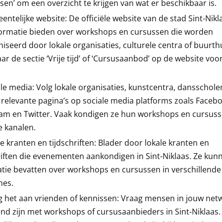
sen’ om een overzicht te krijgen van wat er beschikbaar is.
ntelijke website: De officiële website van de stad Sint-Nikl
formatie bieden over workshops en cursussen die worden
iseerd door lokale organisaties, culturele centra of buurth
ar de sectie ‘Vrije tijd’ of ‘Cursusaanbod’ op de website vo
le media: Volg lokale organisaties, kunstcentra, dansschole
relevante pagina’s op sociale media platforms zoals Facebo
ram en Twitter. Vaak kondigen ze hun workshops en cursus
e kanalen.
e kranten en tijdschriften: Blader door lokale kranten en
riften die evenementen aankondigen in Sint-Niklaas. Ze kun
tie bevatten over workshops en cursussen in verschillende
nes.
g het aan vrienden of kennissen: Vraag mensen in jouw netw
nd zijn met workshops of cursusaanbieders in Sint-Niklaas.