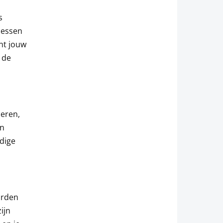
s
 lessen
unt jouw
 de
meren,
en
idige
orden
ijn