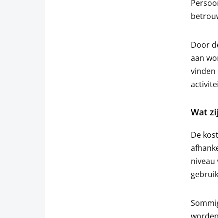
Persoon
betrou
Door de
aan wor
vinden 
activite
Wat zi
De kost
afhanke
niveau 
gebruik
Sommig
worden