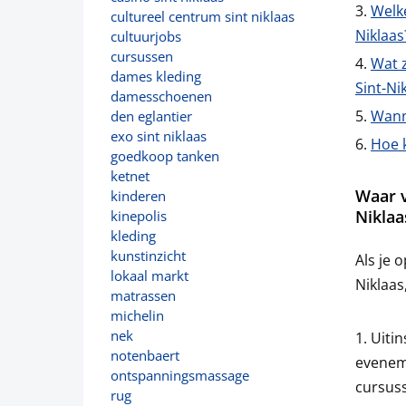
Welk
cultureel centrum sint niklaas
Niklaas
cultuurjobs
cursussen
Wat z
dames kleding
Sint-Ni
damesschoenen
Wann
den eglantier
exo sint niklaas
Hoe k
goedkoop tanken
ketnet
Waar v
kinderen
Niklaa
kinepolis
kleding
kunstinzicht
Als je 
lokaal markt
Niklaas
matrassen
michelin
nek
Uitin
notenbaert
eveneme
ontspanningsmassage
cursuss
rug