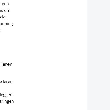
r een
 is om
ciaal
anning.
n
 leren
e leren
 leggen
aringen
.