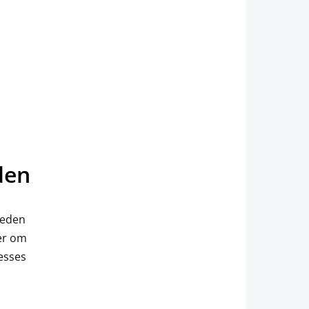
den
heden
er om
esses