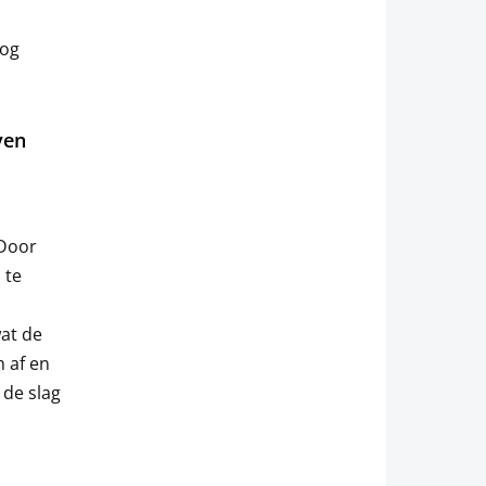
nog
ven
 Door
 te
wat de
m af en
 de slag