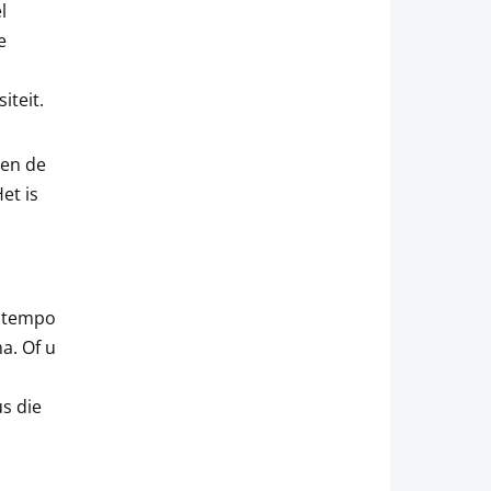
l
e
iteit.
 en de
et is
n
n tempo
a. Of u
us die