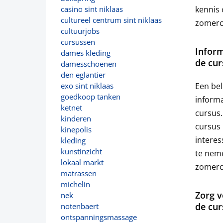
kennis 
casino sint niklaas
cultureel centrum sint niklaas
zomercu
cultuurjobs
cursussen
Inform
dames kleding
de cur
damesschoenen
den eglantier
Een bel
exo sint niklaas
goedkoop tanken
informa
ketnet
cursus.
kinderen
cursus 
kinepolis
interes
kleding
kunstinzicht
te neme
lokaal markt
zomerc
matrassen
michelin
Zorg v
nek
de cur
notenbaert
ontspanningsmassage