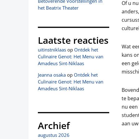
Betoverende Voorstellingen in
Of u nu
het Beatrix Theater
anders,
cursus
culture
Laatste reacties
Wat een
uitinstniklaas
op
Ontdek het
kans om
Culinaire Genot: Het Menu van
een gel
Amadeus Sint-Niklaas
misschi
Jeanna osaka
op
Ontdek het
Culinaire Genot: Het Menu van
Amadeus Sint-Niklaas
Bovendi
te bep
nu een 
student
Archief
aan uw
augustus 2026