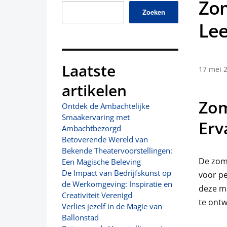
Zo
Zoeken
Le
Laatste
17 mei 
artikelen
Zom
Ontdek de Ambachtelijke
Smaakervaring met
Erv
Ambachtbezorgd
Betoverende Wereld van
Bekende Theatervoorstellingen:
De zome
Een Magische Beleving
De Impact van Bedrijfskunst op
voor pe
de Werkomgeving: Inspiratie en
deze ma
Creativiteit Verenigd
te ontw
Verlies jezelf in de Magie van
Ballonstad