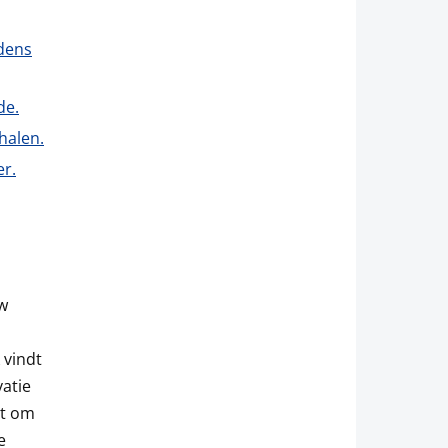
jdens
de.
halen.
er.
uw
 vindt
vatie
at om
e