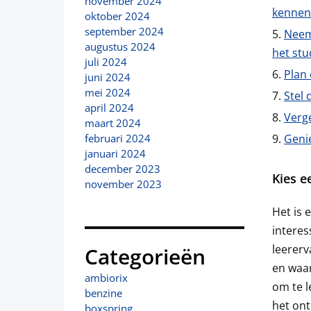
november 2024
kennen
oktober 2024
september 2024
Neem
augustus 2024
het stu
juli 2024
Plan 
juni 2024
mei 2024
Stel 
april 2024
Verge
maart 2024
Genie
februari 2024
januari 2024
december 2023
Kies e
november 2023
Het is 
interes
leererv
Categorieën
en waar
ambiorix
om te l
benzine
het on
boxspring