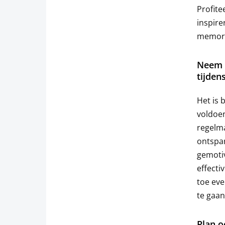
Profite
inspir
memora
Neem v
tijden
Het is 
voldoen
regelma
ontspan
gemotiv
effecti
toe eve
te gaan
Plan o