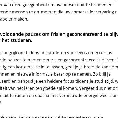
er van deze gelegenheid om uw netwerk uit te breiden en
erende mensen te ontmoeten die uw zomerse leerervaring 
beler maken.
oldoende pauzes om fris en geconcentreerd te blij
s het studeren.
belangrijk om tijdens het studeren voor een zomercursus
de pauzes te nemen om fris en geconcentreerd te blijven.
tig een korte pauze in te lassen, geef je je brein de kans om
nen en nieuwe informatie beter op te nemen. Zo blijf je
eerd en behoud je een heldere focus tijdens je studietijd, 
viteit van het leren ten goede zal komen. Vergeet dus niet o
n uit te rusten en daarna met vernieuwde energie weer aan
!
ok vrije tijd in om optimaal te genieten van de