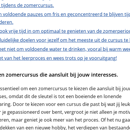
 tijdens de zomercursus.
 voldoende pauzes om fris en geconcentreerd te blijven ti
deren.
ook vrije tijd in om optimaal te genieten van de zomerperio
duidelijke doelen voor jezelf om het meeste uit de cursus te 
et niet om voldoende water te drinken, vooral bij warm we
t van het leerproces en wees trots op je vooruitgang!
en zomercursus die aansluit bij jouw interesses.
essentieel om een zomercursus te kiezen die aansluit bij jo
ses, omdat dit de sleutel is tot een boeiende en lonende
aring. Door te kiezen voor een cursus die past bij wat jij leuk
 je gepassioneerd over bent, vergroot je niet alleen je moti
eren, maar geniet je ook meer van het proces. Of het nu ga
tdekken van een nieuwe hobby, het verdiepen van bestaand