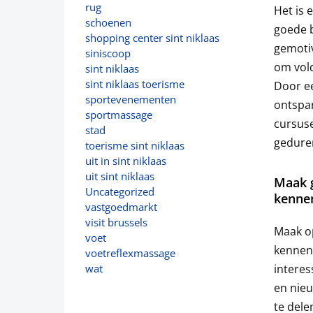
rug
Het is 
schoenen
goede b
shopping center sint niklaas
gemotiv
siniscoop
om vol
sint niklaas
sint niklaas toerisme
Door e
sportevenementen
ontspan
sportmassage
cursuse
stad
gedure
toerisme sint niklaas
uit in sint niklaas
uit sint niklaas
Maak 
Uncategorized
kennen
vastgoedmarkt
visit brussels
Maak o
voet
kennen 
voetreflexmassage
interes
wat
en nie
te dele