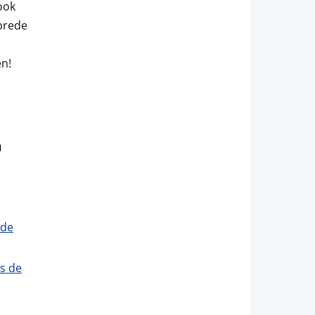
ook
brede
n!
n
 de
s de