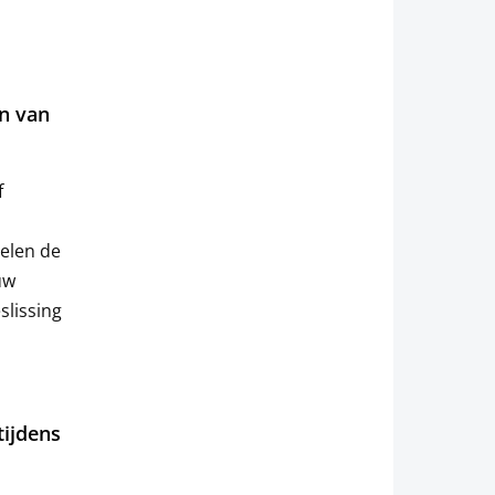
n van
f
elen de
uw
slissing
tijdens